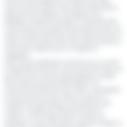
Document de stratégie pour la croissance et l’emploi
(Dsce) et réactivé dans le Code minier de 2016, transmis
depuis 2017 pour finalisation à la présidence de la
République a finalement été signé ce 14 décembre 2020.
En lieu et place de la Société camerounaise de mines, on a
plutôt la Société nationale des mines (Sonamines), dont la
création avait été prévue dans le Dsce. Même société aux
même rôles et objectifs, juste un changement
d’appellation.
Selon le décret présidentiel, la Sonamines est une société
à capital public ayant l’Etat comme actionnaire unique, qui
peut être ouvert à d’autres entités publiques ou privées.
Elle est dotée d’une personnalité juridique et de
l’autonomie financière. Elle a pour mission « de développer
et de promouvoir le secteur minier au Cameroun, à
l’exception des hydrocarbures et des substances des
carrières, et de gérer les intérêts de l’Etat dans ce
domaine », comme indique l’article 4 du décret du
présidentiel. L’on peut aussi ajouter qu’elle sera chargée du