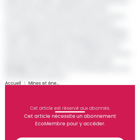
projet portant création, organisation et fonctionnement
de ce qui est devenu aujourd’hui la Sonamines.
Toutefois, il est à noter qui si la Sonamines voit enfin le
jour, il manque encore des instruments destinés à
l’accompagnement de la mise en œuvre de la politique
minière. Il s’agit du Fonds de développement du secteur
minier, Fonds de restauration, de réhabilitation et de
fermeture des sites miniers et des carrières et le Compte
spécial de développement des capacités locales.
Lire aussi
:
Secteur minier : evrs un potentiel plus accrue
des richesses du Cameroun
Accueil
Mines et énergies
Archive
Partager
Cet article est réservé aux abonnés.
Cet article nécessite un abonnement
EcoMembre pour y accéder.
Recevez notre briefing économique et
financier tous les jours avant 10 heures.