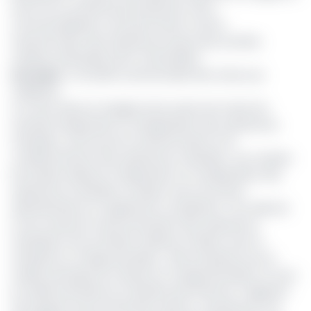
suivi et du contrôle de la production, de la
commercialisation, de la promotion et de la
transformation des substances issues des activités
minières artisanales semi-mécanisées.
Lire aussi
:
La Société camerounaise des mines aux
oubliettes
A ce titre, elle est chargée entre autres de mener les
activités d’exploration et d’exploitation des substances
minérales ; promouvoir la transformation et le
conditionnement des substances minérales ; de conduire
les études relatives à l’exploration et à l’exploitation des
substances minérales, en liaison avec les autres
administrations et organismes compétents ; de collecter
et de conserver la documentation des substances
minérales et les activités minières en liaison avec le
ministère en charge des Mines… Elle est placée sous la
tutelle technique du ministre en charge des Mines, et sous
la tutelle financière du ministère des Finances. S’agissant
de la gestion de la Sonamines, elle est assurée par une