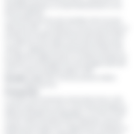
Assemblée générale, un Conseil d’administration et une
Direction générale.
La Sonamines peut être alors assimilée à des structures
telles que la SNH. «
La Société qui voit le jour pourrait être un
pendant de la Société nationale des hydrocarbures (SNH)
en matière de mines solides comme dans plusieurs pays
africains
», expliquait Lamine Défoulouémou Himbé, chef
de cellule de la réglementation au ministère des Mines de
l’Industrie et du Développement technologique (Minmidt)
Dans un article scientifique publié en 2018.
Lire aussi
:
Budget 2021 : le secteur productif sollicite
237,737 milliards de Fcfa
Processus lent
La création de la Sonamines, inscrite dans le Dsce, a été
remise au goût du jour avec le Code minier promulgué en
2016 par le président de la République. A cet effet, en 2017,
l’ancien ministre des Mines Ernest Gwaboubou avait fait
préparer par les experts de ce département ministériel, un