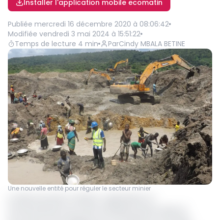
Installer l'application mobile ecomatin
Publiée
mercredi 16 décembre 2020 à 08:06:42
Modifiée
vendredi 3 mai 2024 à 15:51:22
Temps de lecture
4
min
Par
Cindy MBALA BETINE
Une nouvelle entité pour réguler le secteur minier
Le décret portant création, organisation et
fonctionnement de cette entreprise prévue dans le