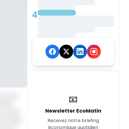
4
son sous-
📧
es les
Newsletter EcoMatin
 C’est le
nviron 200
Recevez notre briefing
économique quotidien
 sur les