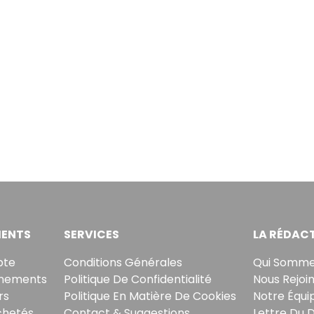
ENTS
SERVICES
LA RÉDAC
pte
Conditions Générales
Qui Somme
nements
Politique De Confidentialité
Nous Rejoi
rs
Politique En Matière De Cookies
Notre Équi
chetés
Contact & Suggestions
Lettre Du 