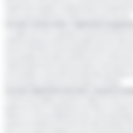
résultats de l’enquête complémentaire à la quatrièm
Centre, qui la présente et révèle à la fois ses charmes.
Lire aussi :
Secteur minier : l’exploitation du gise
« La région du Centre regorge d’un grand potentiel écon
révélé la présence d’importants gisements de rutile et
d’environ 200 000 tonnes de disthène dans la zone d’Oti
Encyclopédie Universalis, le disthène est un minéral d
métamorphisme de moyenne pression, mais aussi de très
sont instables, comme dans les leptynites, granulites et é
de céramique à résistance thermique et chimique.
Lire aussi :
Exploitation des mines : ces juniors mi
Il importe de souligner que dans la région du Centre, 
gneiss, les micas, la migmatite et le schiste. Le long 
Minkom, on retrouve également des roches plutoniques 
granite et la latérite provenant de la décomposition des 
Sud. Le sol rouge ferralitique recouvre la plus grande p