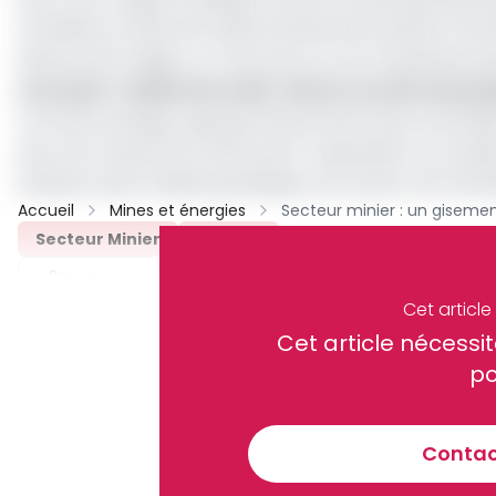
forestière et dans les hautes herbes de la partie nord d
fleuves de la région, on rencontre un sol constitué prin
Lire aussi :
Cobalt de Lomié : Geovic se retire du pro
Le lit de la Sanaga regorge d’importants bancs de sab
pour les travaux de construction. Cependant, son explo
présence des massifs granitiques tout autour de Yaoundé
Accueil
Mines et énergies
Secteur Minier
Archive
Partager
Cet articl
Cet article néces
Recevez notre briefing économiq
po
Contact
En vous inscrivant à la newsletter, vous acceptez de 