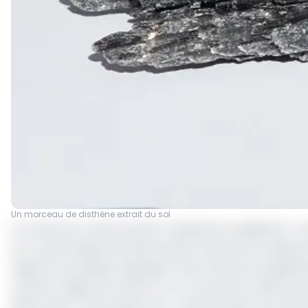
Un morceau de disthène extrait du sol
Le Cameroun a été souvent trivialement qualifié de « s
sol. Le pays dispose d’importantes ressources minières 
régions ou presque regorgent d’une ressource significat
cas de la région du Centre, où l’on annonce la découv
000 tonnes. L’information est contenue dans une récente 