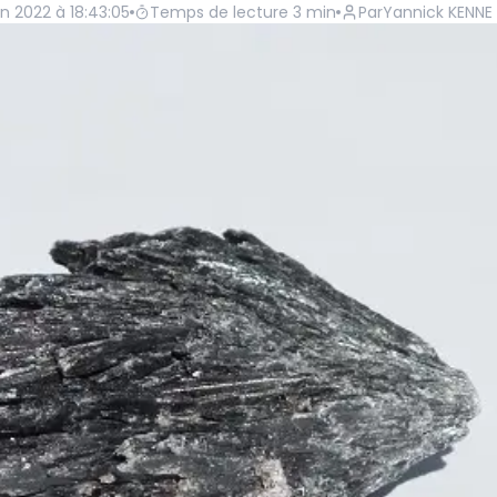
in 2022 à 18:43:05
Temps de lecture
3
min
Par
Yannick KENNE