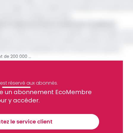
e la région. Dans la vallée de la Sanaga et le long des pri
cipalement d’argile et de sable.
jet et cède ses actifs à l’américain Cloudbreak
les. Ce sable communément appelé « sable Sanaga » est t
itation se fait encore de manière artisanale. Dans le mê
 favorise l’exploitation des carrières pour graviers.
Secteur minier : un gisement de 200 000 tonnes de disthène découvert près de Nanga-Eboko
e est réservé aux abonnés.
site un abonnement EcoMembre
ue et financier tous les jours avant 10 heures.
ur y accéder.
Sinscrire a la newsletter
ez le service client
recevoir nos communications. Vous pouvez vous désabonner à tout moment