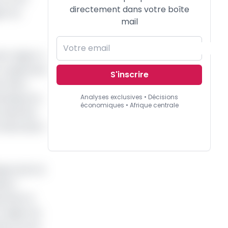
directement dans votre boîte
on du
mail
tte région a
 un gisement
S'inscrire
. Selon
ristique du
Analyses exclusives • Décisions
économiques • Afrique centrale
d'alumine
 fabrication
ques dont le
Mbam-
tzite, le
a région du
ans la zone