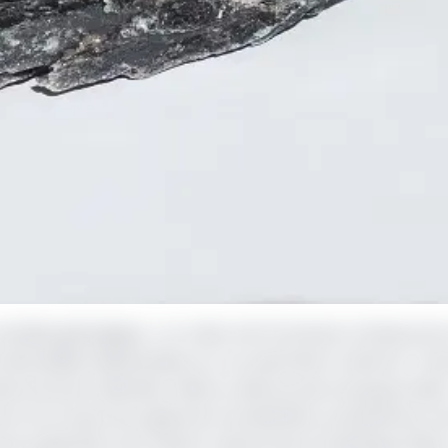
candale géologique », en raison de l’immense richesse de 
diversifiées disséminées sur son périmètre national. Tout
ive de leurs identités. Même celle les plus insoupçonnées.
erte d’un important gisement de disthène, précisément e
publication de l’Institut national de la statistique (INS),