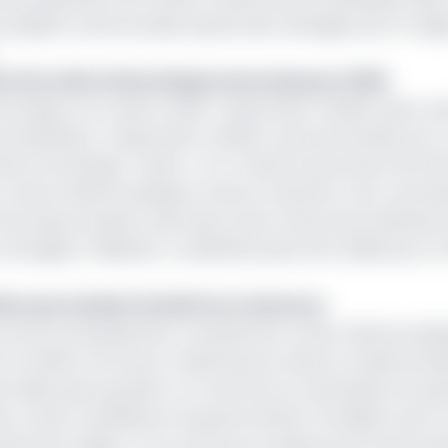
e enquête camerounaise auprès des ménages pour la régi
ment de rutile d’Akonolinga annoncée pour 2025
omique. Sur le plan minier, l’exploration minière dans ce
 de disthène. L’exploration minière a permis de découvrir
te et de Nanga- Eboko », lit-on dans le document de l’INS
e roches métamorphiques riches en alumine. Il est caracté
 haute pression, dans des zones où les autres silicates 
clogites. Utilisation. Le disthène peut être utilisé pour la
nières qui vendent du bluff au Cameroun
le sol est principalement constitué de roches métamorphi
de la frontière nord avec l’Adamaoua et dans le massif du 
telles que le granite. On rencontre en abondance le quar
roches cristallines le long de la limite frontalière avec l
artie de la région. On le retrouve en dessous de l’humus d