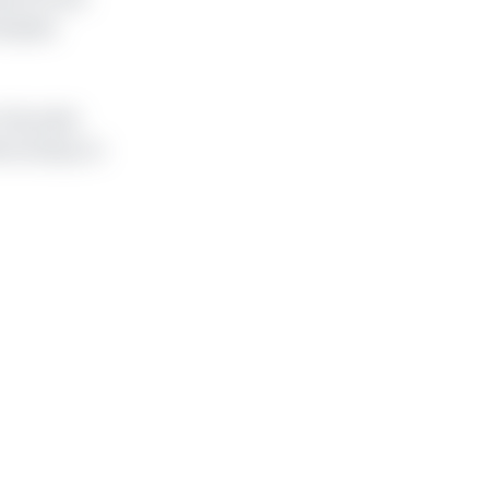
ncipaux
rès prisé
me temps, la
.