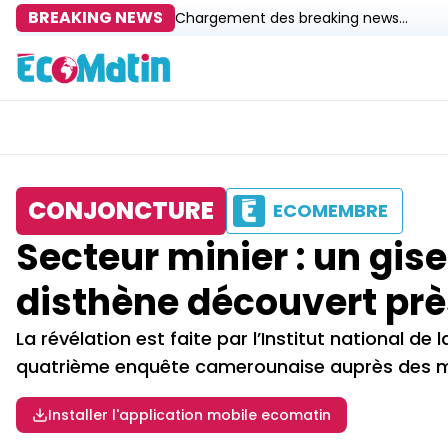
BREAKING NEWS
Chargement des breaking news...
CONJONCTURE
ECOMEMBRE
Secteur minier : un gi
disthène découvert pr
La révélation est faite par l’Institut national d
quatrième enquête camerounaise auprès des mén
Installer l'application mobile ecomatin