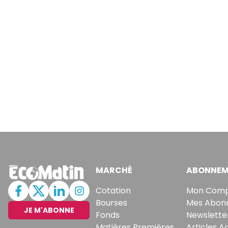
MARCHÉ
ABONNEM
Cotation
Mon Com
Bourses
Mes Abon
JE M'ABONNE
Fonds
Newslette
Matières Premières
Articles A