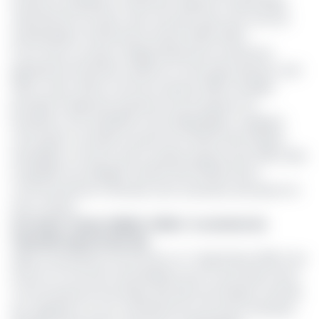
ensuite en politique en devenant député à l’Assemblée
nationale de son pays. Deux ans plus tard, il est nommé
Ambassadeur du Burundi au Kenya (2012-2014).
À son retour au pays, il dirige brièvement la Direction
générale de l’Autorité maritime et ferroviaire (janvier-avril
2014), avant d’être nommé en janvier 2018 Conseiller
principal chargé des questions économiques à la
Deuxième vice-présidence de la République. Quelques
mois après, il accède au poste de ministre des Affaires
étrangères, fonction qu’il occupera jusqu’en juin 2020, date
à laquelle il est désigné ministre des Affaires de la
Communauté Est-Africaine, de la Jeunesse, des Sports et
de la Culture.
Lire aussi :
Fusion CEMAC-CEEAC : le sommet de
Yaoundé reporté sine die
Après sa prestation de serment ce 7 Septembre 2025, il est
entré en sa fonction de président de la Commission de la
Communauté économique des États de l’Afrique centrale
qui, rappelons-le, est constituée de onze Etats membres :