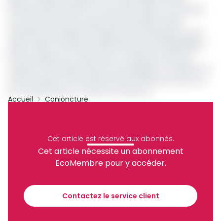
africaine. Elle intervient tout de même dans un contexte
de crise alors que son pays le Burundi, allié à la RDC
entretient des relations tendues avec le Rwanda accusé
d’être mêlé à l’activité du M23 dans l’Est de la République
Démocratique du Congo. Ainsi, au-delà de toutes ses
missions et les enjeux qui les accompagnent, maintenir un
climat de paix et de sécurité entre les Etats est inscrit sur
les grandes lignes du cahier de charge du
Accueil
Conjoncture
nouveau président.
Ceeac
Ezéchiel Nibigira
Archive
Danielle Noah
Partager
Cet article est réservé aux abonnés.
Cet article nécessite un abonnement
EcoMembre pour y accéder.
Recevez notre briefing économique et
financier tous les jours avant 10 heures.
Contactez le service client