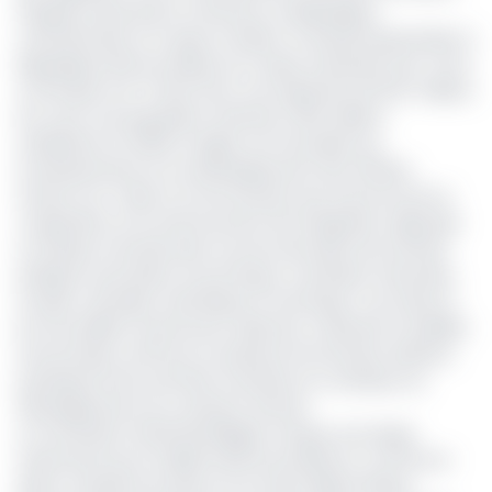
l’Angola, le Burundi, le Cameroun, la République
Centrafricaine, le Congo, le Gabon, la Guinée Equatoriale, la
République Démocratique du Congo, le Rwanda, Sao Tome
et Principe et le Tchad. Avec une superficie de 6,67 millions
Km² pour une population estimée à 200 millions
d’habitants en 2020, la région est favorable aux
investissements et au développement des affaires.
Suivant son Traité, la Communauté vise à promouvoir la
coopération et le renforcement de l’intégration régionale
en Afrique Centrale dans tous les domaines de l’activité
politique, sécuritaire, économique, monétaire, financière,
sociale, culturelle, scientifique et technique. Ceci dans le
but de réaliser l’autonomie collective, maintenir la stabilité
économique, renforcer et préserver les étroites relations
pacifiques entre ses États membres et contribuer au
développement du continent africain.
La nomination d’Ezéchiel Nibigira marque une étape
importante pour la diplomatie burundaise et conforte la
place croissante du pays sur la scène diplomatique