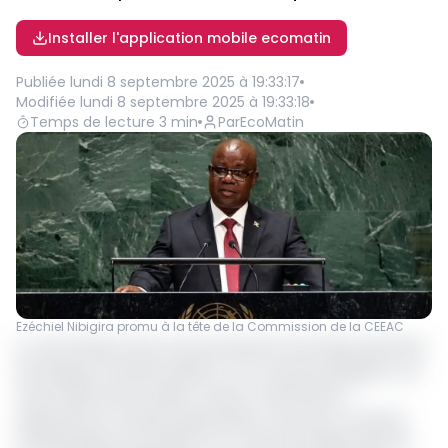
Installer l'application mobile ecomatin
Publiée
lundi 8 septembre 2025 à 19:33:17
Modifiée
lundi 8 septembre 2025 à 19:33:18
Temps de lecture
3
min
Par
EcoMatin
Ezéchiel Nibigira promu à la tête de la Commission de la CEEAC
La Commission de la Communauté Economique des États
de l’Afrique centrale (CEEAC) a un nouveau président. Les
chefs d’États de la CEEAC, réunis ce dimanche 7
septembre en Guinée équatoriale, ont porté à ce poste
l’ambassadeur burundais et ex-chef de la diplomatie de