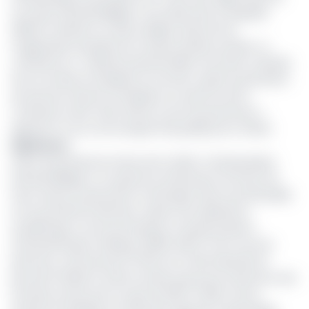
son pays, Ézéchiel Nibigira. Il succède ainsi à l'Angolais
Gilberto Verissimo et devra diriger l’exécutif de
l’organisation pendant les cinq prochaines années. La
conférence a « félicité la personnalité nommée et décide
de son entrée immédiate en fonction, après la prestation
de serment devant le Président en exercice de la
Conférence des Chefs d'Etat et de Gouvernement »,
apprend-on du communiqué final publié par la CEEAC.
Expérience
Avant de prendre les rênes de la CEEAC, l’Ambassadeur
Ezéchiel Nibigira a occupé de nombreuses fonctions de
haut niveau au Burundi et à l’étranger selon le profil publié
sur le portail de l’institution. Après une expérience
académique comme professeur à temps partiel à
l’Université Espoir d’Afrique (2006-2007), il est nommé
Directeur commercial à l’Office du Café Industriel du
Burundi (OCIBU) la même année, puis promu Directeur des
Douanes, poste qu’il occupe de 2007 à 2010. Il entre