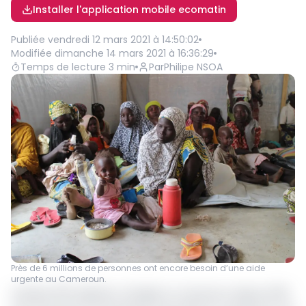
Installer l'application mobile ecomatin
Publiée
vendredi 12 mars 2021 à 14:50:02
Modifiée
dimanche 14 mars 2021 à 16:36:29
Temps de lecture
3
min
Par
Philipe NSOA
Près de 6 millions de personnes ont encore besoin d’une aide
urgente au Cameroun.
Quelque 500 nigérians, réfugiés au Cameroun depuis 2013,