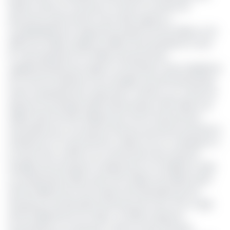
Nations Unies au Cameroun (Ocha), le nombre de
personnes ayant besoin d'une aide urgente a
considérablement augmenté, passant de 3,9 millions à fin
2019 à 6,2 millions depuis le début de la pandémie Covid-
19. Cela représente 2,3 millions de personnes
supplémentaires par rapport à la situation avant l'épidémie
de Covid-19. Assistance aux réfugiés, sécurité alimentaire,
santé, assainissement, éducation, nutrition, etc. le Plan de
réponse humanitaire 2020 révisé évalue à 391 millions de
dollars (près de 200 milliards de Fcfa) le financement
nécessaire pour une riposte efficace qui donne la priorité à
l'assistance et à la protection vitales tout en s'attaquant à
la racine des conflits et en recherchant des solutions
durables qui favorisent le relèvement et la résilience. Mais
au 31 décembre 2020, seuls 170,2 millions de dollars (près
de 90 milliards de Fcfa) avaient été décaissés par les
donateurs et partenaires financiers de Ocha. Soit un gap
de 110 milliards de Fcfa. Déjà « en 2019, la réponse
humanitaire au Cameroun a été la moins financée