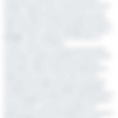
d'Afrique (seulement 43% du montant demandé ont été
financés) », regrette le bureau local de Ocha. Ce sous-
financement aigu de la réponse humanitaire laisse des
millions de personnes sans aide humanitaire et protection
vitales, renforçant le cycle de vulnérabilité et de violence.
Lire aussi
:
L’Union européenne offre 328 millions au
Cameroun suite aux inondations
En effet, le Cameroun est touché par quatre situations
humanitaires complexes simultanées: la violence de Boko
Haram dans la région de l'Extrême-Nord; les besoins
humanitaires croissants résultant des hostilités dans les
régions du Nord-Ouest et du Sud-Ouest, avec des
retombées dans les régions de l'Ouest et du Littoral; les
conséquences de l'afflux de réfugiés de la République
centrafricaine dans les régions de l'Est (Adamaoua, Nord et
Est) et de l'épidémie de Covid-19 touchant l'ensemble du
territoire national. « Les besoins humanitaires sont
aggravés par des déficits de développement structurels et