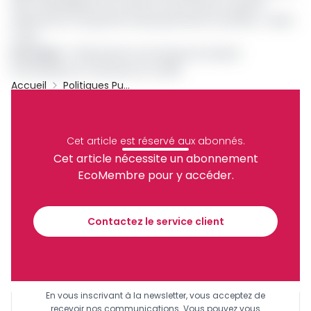
des vulnérabilités qui mettent encore plus en péril le
relèvement à long terme des personnes touchées », selon
Ocha.
Lire aussi
:
L’ONU prévoit une hausse en besoin
humanitaire au Cameroun en 2019
Accueil
Politiques Publiques
Archive
Partager
Cet article est réservé aux abonnés.
Cet article nécessite un abonnement
EcoMembre pour y accéder.
Recevez notre briefing économique et
financier tous les jours avant 10 heures.
Contactez le service client
Sinscrire a la newsletter
En vous inscrivant à la newsletter, vous acceptez de
recevoir nos communications. Vous pouvez vous