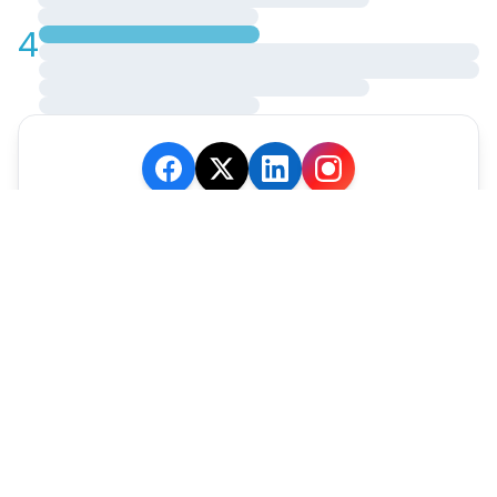
4
JE M'ABONNE
MARCHÉ
Cotation