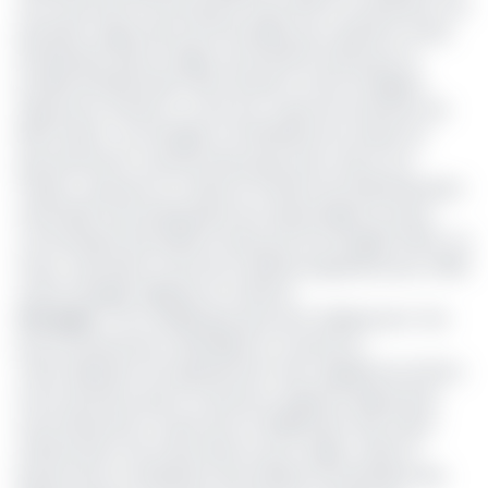
sont retournés au bercail le 8 mars 2021. Ils constituent une
première vague issue de 113 familles qui a quitté le camp
de Minawao dans la région de l’Extrême-Nord pour la
localité de Banki dans l’état de Borno à l’Est du Nigeria.
Depuis leur arrivée il y a huit ans, fuyant les exactions de
Boko Haram, ces réfugiés ont bénéficié du soutien du
gouvernement camerounais jusqu’à leur retour à la
maison, rassurent en chœur le ministre de l’Administration
territoriale, Paul Atanga Nji et les responsables du Haut-
commissariat des Nations Unies pour les réfugiés (HCR). Ce
retour volontaire se fera de manière progressive pour 4500
autres réfugiés nigérians en attente.
Lire aussi
:
L’UE va débloquer plus de 9 milliards de F CFA
pour les personnes vulnérables au Cameroun
Cette opération de rapatriement vient rappeler les efforts
et les sacrifices que le Cameroun supporte depuis près
d’une décennie à cause de la multiplication des foyers
d’insécurité et de crises dans la sous-région. Selon le
Bureau de la coordination des affaires humanitaires des