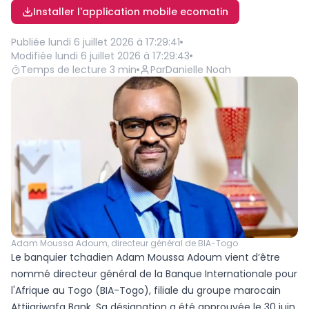
Installer l'application mobile ecomatin
Publiée
lundi 6 juillet 2026 à 17:29:41
Modifiée
lundi 6 juillet 2026 à 17:29:43
Temps de lecture
3
min
Par
Danielle Noah
Adam Moussa Adoum, directeur général de BIA-Togo
Le banquier tchadien Adam Moussa Adoum vient d’être
nommé directeur général de la Banque Internationale pour
l'Afrique au Togo (BIA-Togo), filiale du groupe marocain
Attijariwafa Bank. Sa désignation a été approuvée le 30 juin