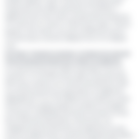
de 180,2 milliards (-9,5%). Le bois brut, principal produit
d’exportation de la filière sylviculture et foresterie, a
également été moins vendu. Les exportations de grumes
ont chuté tant en volume (-20,3%) qu’en valeur (-26,4%),
passant, d’une année à une autre, de 596 540 tonnes à
475 401 tonnes, et de 64,3 milliards FCFA à 47,3 milliards
FCFA.
Lire aussi :
Commerce du bois : le Cameroun exclu de
l’Accord de partenariat avec l’Union européenne
Les volumes sortant de Feuilles de placage en bois ont
reculé de 7,7% à 50 803 tonnes, après un peu plus de 55
000 tonnes vendues sur le marché international en 2023.
Les recettes issues de ces exportations ont également
dégringolé de 17,7% à 17,8 milliards FCFA. Seules les ventes
de bois contre-plaqué, plaqué et stratifié ont enregistré
une hausse considérable, permettant de freiner la chute
des activités des exportateurs camerounais. Ces
catégories de bois transformés, qui rapportent le moins
(moins d’1 milliard FCFA), ont permis de générer 891 millions