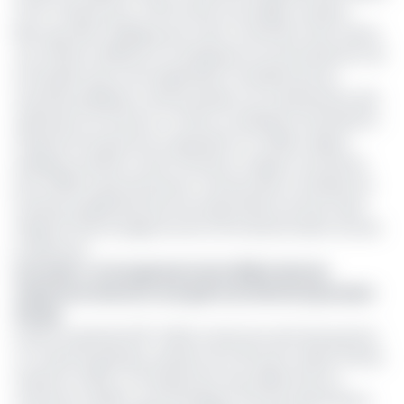
FCFA (+32,2%) pour 3 120 tonnes d’ouvrages vendues.
Bien que l’INS n’explique pas cette contraction des ventes,
ces chiffres reflètent la conséquence du durcissement de
la fiscalité autour de l’exploitation forestière par les
autorités publiques camerounaises sur le dynamisme des
opérateurs du secteur. En effet, en prélude à l’interdiction
d’exporter les grumes en gestation en CEMAC depuis
quelques années et dont l’entrée en vigueur est prévue
pour 2028, le gouvernement camerounais a entrepris de
surtaxer progressivement les exportations du bois, dans
l’objectif d’encourager les 2è et 3è transformation du bois
localement.
Lire aussi :
Le Groupement de la filière bois du
Cameroun annonce une grève du fait de la pression
fiscale
Durant la période 2017-2022, le droit de sortie des grumes
n’a cessé de grimper, passant de 17,5% de la valeur FOB de
l’essence à 50%. Le Groupement de la filière bois du
Cameroun (GFBC), qui revendique 70% des exportations