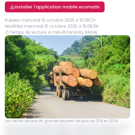
Installer l'application mobile ecomatin
Publiée
mercredi 15 octobre 2025 à 15:08:17
Modifiée
mercredi 15 octobre 2025 à 15:08:19
Temps de lecture
4
min
Par
Vicky BAGAL
Les ventes de bois en grumes reculent de plus de 25% en 2024
Tout au long de l’année 2024, le Cameroun a exporté 1 412
124 tonnes de bois et ouvrages en bois vers le marché