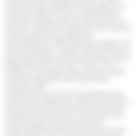
extérieur pour 249,6 milliards FCFA. Selon le rapport sur le
Commerce extérieur du Cameroun publié par l’Institut
national de la statistique (INS), ces ventes affichent une
hausse de 47 496 tonnes en glissement annuel, tandis que
les recettes générées ont reculé de 13,5%
comparativement aux 288,2 milliards FCFA enregistrés à fin
2023. Cette régression a contribué à réduire de 2 points de
pourcentage le poids de cette ressource dans les recettes
globales d’exportations à fin 2024 ; de 9,6% à 7,6% ; et
correspond à une deuxième année successive de baisse
des revenus d’exportation de bois, après le déclin
enclenché en 2023.
La baisse des revenus de la vente internationale du bois
camerounais est appuyée par un ralentissement de 41,9%
des ventes des bois semi-transformés. Pour la première
fois depuis 5 ans, les exportateurs camerounais ont sorti
moins d’un million de tonnes de bois sciés, soit
exactement 895 572 tonnes pour des recettes de l’ordre