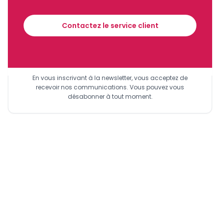
mars, le pays a vendu 94 000 tonnes de grumes pour 9
financier tous les jours avant 10 heures.
milliards (-8,5%) ; 151 000 tonnes de bois sciés pour 31
Contactez le service client
milliards (-20,9%) et 11 000 tonnes de feuilles de placage
pour 3 milliards (-21,4%).
Sinscrire a la newsletter
En vous inscrivant à la newsletter, vous acceptez de
recevoir nos communications. Vous pouvez vous
désabonner à tout moment.