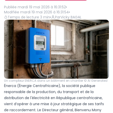
Publiée
mardi 19 mai 2026 à 16:31:52
Modifiée
mardi 19 mai 2026 à 16:31:54
Temps de lecture
3
min
Par
Vicky BAGAL
Un compteur ENERCA dans un bâtiment en chantier © AI Generated
Énerca (Énergie Centrafricaine), la société publique
responsable de la production, du transport et de la
distribution de l'électricité en République centrafricaine,
vient d’opérer à une mise à jour stratégique de ses tarifs
de raccordement. Le Directeur général, Bienvenu Mony