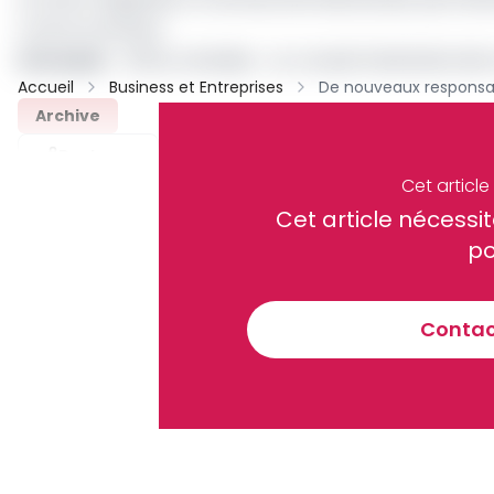
contre la famine.
Lire aussi
:
Office céréalier : un conseil d’administrati
Accueil
Business et Entreprises
Archive
Partager
Cet articl
Cet article néces
Recevez notre briefing économiq
po
Contact
En vous inscrivant à la newsletter, vous acceptez de 