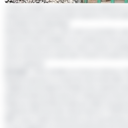
L’Officier céréalier a un nouveau Directeur général et u
respectivement de Mohamadou Gassimou, et Nana Djibr
le président de la République.
Mohamadou Gassimou, a été avant sa nomination cadre
la tête de l’Office céréalier il a un mandat de trois an
dans le cadre de ses fonctions, il devra orienter la pol
autres membres du conseil, selon l’article 14 du décret 
de cet organisme.
Lire aussi
:
L’Office céréalier du Cameroun déclare 47
Rappelons que pour le compte de cette année 2020, l’O
magasins de stockage de céréales d’une capacité totale
septentrionales du pays que sont l’Adamaoua, le Nord 
Dirigé ces vingt dernières années par Gilbert Gourlemon
organisme d’État qui a été créé par décret n° 75/1975 
1989. Il a pour mission d’intervenir sur les marchés d
un stock régulateur et de sécurité alimentaire permettan