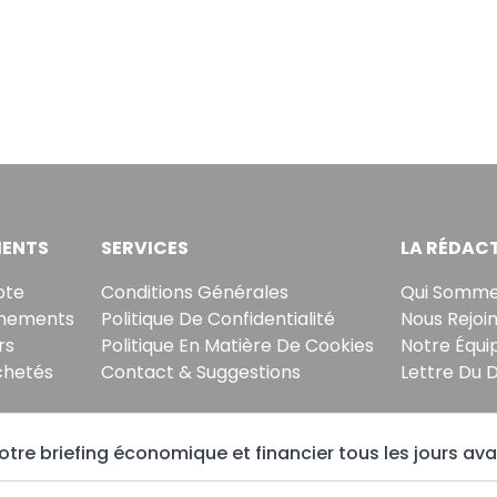
ENTS
SERVICES
LA RÉDAC
pte
Conditions Générales
Qui Somme
nements
Politique De Confidentialité
Nous Rejoi
rs
Politique En Matière De Cookies
Notre Équi
chetés
Contact & Suggestions
Lettre Du 
tre briefing économique et financier tous les jours ava