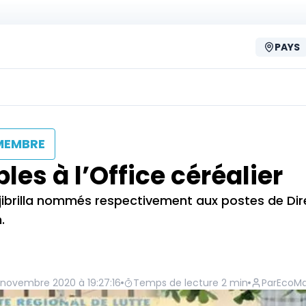
PAYS
MEMBRE
es à l’Office céréalier
ibrilla nommés respectivement aux postes de Dir
.
novembre 2020 à 19:27:16
Temps de lecture
2
min
Par
EcoMa