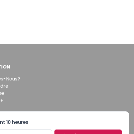
TION
s-Nous?
ndre
pe
DP
nt 10 heures.