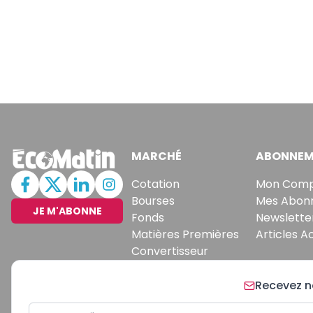
MARCHÉ
ABONNEM
Cotation
Mon Com
Bourses
Mes Abon
JE M'ABONNE
Fonds
Newslette
Matières Premières
Articles A
Convertisseur
Recevez no