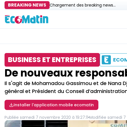
BREAKING NEWS
Chargement des breaking news...
BUSINESS ET ENTREPRISES
ECO
De nouveaux responsabl
Il s'agit de Mohamadou Gassimou et de Nana Dj
général et Président du Conseil d’administration
Installer l'application mobile ecomatin
Publiée
samedi 7 novembre 2020 à 19:27:11
Modifiée
samedi 7 