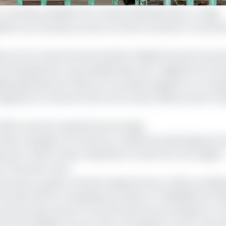
n nouveau président du Conseil d’administration. Il s’agit
illa. Les nouveaux promus ont été nommés le 5 novemb
 au Port autonome de Douala et député du parti au pou
s, éventuellement renouvelable deux fois. S’agissant du no
itique générale de l’Office et en évalué la gestion en com
signé par le chef de l’Etat le 23 octobre 2018, portant ré
 650 tonnes de capacité de stockage
ffice céréalier du Cameroun a déclaré qu’elle dispose d
 de 47 650 tonnes, implantés à travers les trois régions
et l’Extrême-Nord.
d, qui occupait ce dernier depuis 20 ans, l’Office céréali
du 21 juin 1975 et réorganisé par décret n° 89/1806 du 12
es zones productrices et consommatrices de céréales en v
t de stabiliser les prix d’une campagne à l’autre, afin de