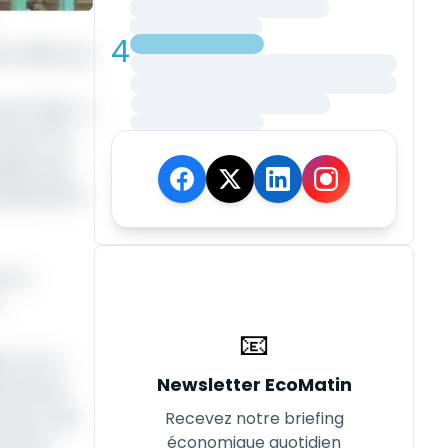
4
re 2020, par
voir Rdpc. A
uveau PCA,
pagnie des
organisation
e 44
📧
er est un
Newsletter EcoMatin
 décembre
Recevez notre briefing
ue de créer
économique quotidien
 lutter