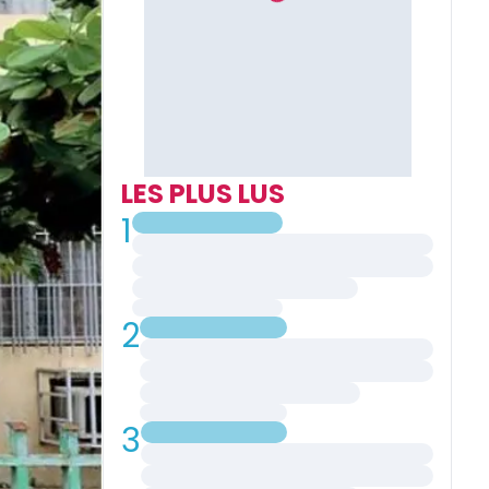
LES PLUS LUS
1
2
3