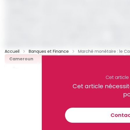
e
Cette opération, qui est la 3
du mois d’octobre, devrait
e
mobilisé par le Cameroun pour le compte du 4
trimest
autres émissions sont prévues dont deux OTA de 7 et 10
semaines d’un montant de 20 milliards de 20 milliard
une émission en BTA de 20 milliards de FCFA. L’object
globale de 180 milliards de FCFA, pour le financement d
Accueil
Banques et Finance
Cameroun
BEAC
Marché Des Titres Publics
Partager
Cet articl
Cet article néces
Recevez notre briefing économiq
po
Contact
En vous inscrivant à la newsletter, vous acceptez de 