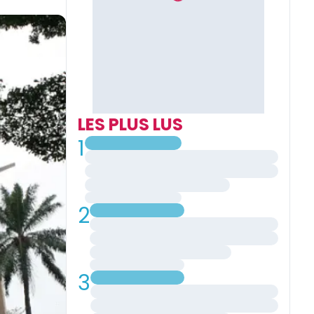
LES PLUS LUS
1
2
3