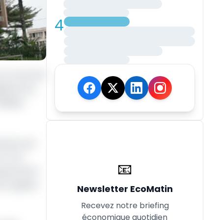
4
ur le marché
gations du
biliser
is de mai
 F CFA.
📧
près de 21
ac) agrées
Newsletter EcoMatin
Recevez notre briefing
économique quotidien