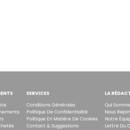
ENTS
SERVICES
LA RÉDAC
pte
Conditions Générales
Qui Somme
nements
Politique De Confidentialité
Nous Rejoi
rs
Politique En Matière De Cookies
Notre Équi
chetés
Contact & Suggestions
Lettre Du 