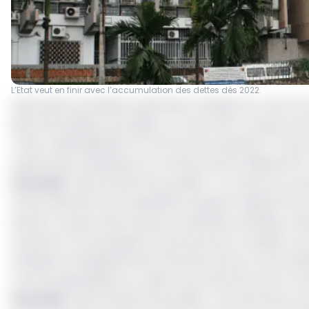
L’Etat veut en finir avec l’accumulation des dettes dès 2022.
Après deux premières opérations réussies au cours du 
des titres publics de la Beac, ce mercredi. Le pays proc
Trésor assimilables(OTA) à 10 ans de maturité. A trave
auprès des investisseurs le montant de 35 milliards de 
Lire aussi
:
Marché des titres publics : le Cameroun, pr
Cette opération est la deuxième du genre depuis le la
dernier, le pays avait réussi une opération similaire, l
D’après le communiqué d’annonces dont EcoMatin a pu o
banques et établissements financiers de la Communau
comme Spécialistes en valeurs du trésor(Svt) par le m
Lire aussi
:
Marché des titres publics : les Etats de la