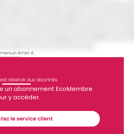
(en cas de succès) porter à 90 milliards le montant total
re 2020 sur le marché des capitaux. Au mois de Novembre
 ans de maturité et de 25 milliards chacune et une émiss
s de F CFA. Au mois de décembre, le pays bouclera sa ca
if au terme de cette campagne est de mobiliser une enve
es projets d’infrastructures dans le pays.
Marché monétaire : le Cameroun émet des titres à 10 ans de maturité pour lever 35 milliards
Archive
e est réservé aux abonnés.
site un abonnement EcoMembre
ue et financier tous les jours avant 10 heures.
ur y accéder.
Sinscrire a la newsletter
ez le service client
recevoir nos communications. Vous pouvez vous désabonner à tout moment