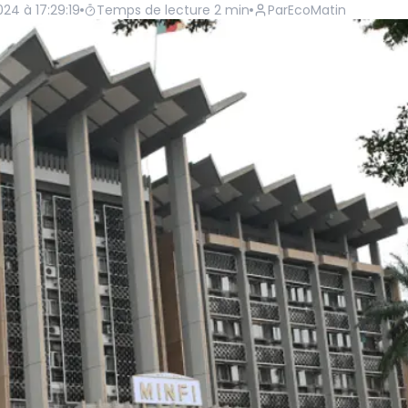
024 à 17:29:19
Temps de lecture
2
min
Par
EcoMatin