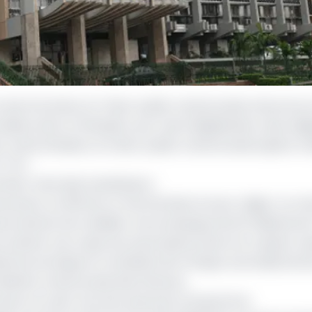
mois d’octobre, le Trésor public camerounais retourne s
édera alors à l’émission, par voie d’adjudication, des obli
rs cette émission, le trésor public camerounais espère mo
F CFA.
emier choix des investisseurs
ncement, en 2011 de ce marché dans la sous-région. Au mo
ui permettant de mobiliser une enveloppe de 25 milliards de
btenir une copie, les souscriptions devront s’opérer au
té économique et monétaire de l’Afrique centrale(Cem
inistère camerounais des finances.
 Cemac se ruent vers les emprunts à long terme