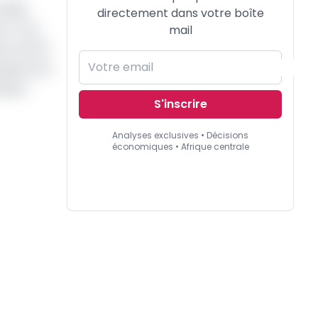
 déjà
directement dans votre boîte
, trois
mail
ion de 26
mpagne par
loppe
S'inscrire
Analyses exclusives • Décisions
économiques • Afrique centrale
.