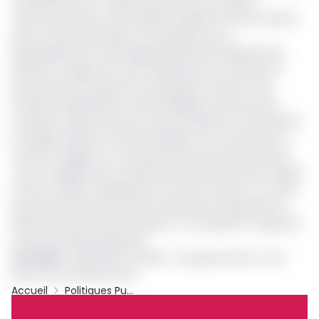
compte plus de 4 varietés de pierres de couleurs
Telle est la teneur d’une décision signée le 19 août dernier
par le ministre des Mines, de l’industrie et du
développement technologique(Minmitd) Gabriel Dodo
Ndocké. A l’origine de cette suspension, le membre du
gouvernement reproche à l’entreprise d’exercer des
activités d’exploitation minière illégales, d’exercer des
activités minières dans les zones interdites et d’enfreindre
les règles relative à la santé publique et à la sécurité au
travail, à l’hygiène et à la protection de l’environnement.
Tout en appelant les autorités administratives de la région
de l’Est à veiller à l’application de cette mesure. En cas de
poursuite d’activités, durant la période de suspension le
Minmitd précise que l’entreprise et son gérant, s’exposent
à des poursuites judiciaires.
Lire aussi
:
Exploitation minière : le groupe Geovic veut
lancer ses activités à l’Est
Accueil
Politiques Publiques
Dynasty Mining Sarl
Minmitd
Archive