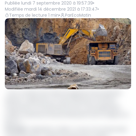
Publiée
lundi 7 septembre 2020 à 19:57:39
Modifiée
mardi 14 décembre 2021 à 17:33:47
Temps de lecture
1
min
Par
EcoMatin
« Est à compter de la date de signature de la présente
décision, suspendue sur toute l’étendue du territoire
national pour une durée de 06 mois, toute exploitation
minière menée par Dynasty Mining Sarl, dont le siège est à
Batouri… »
Lire aussi
:
Exploitation minière : le sous-sol camerounais