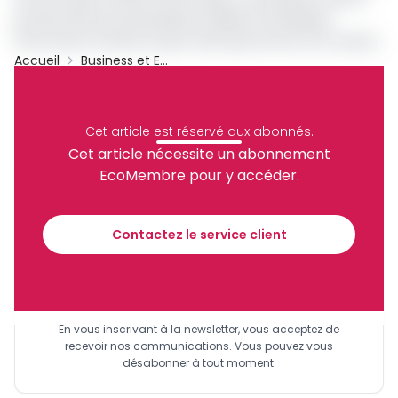
journée ainsi que des plateaux dédiés à la politique,
l’économie, la santé, le sport ainsi que les arts et la culture.
Accueil
Business et Entreprises
Gabon
Gabon 24
Audiovisuel
Archive
Partager
Cet article est réservé aux abonnés.
Cet article nécessite un abonnement
EcoMembre pour y accéder.
Recevez notre briefing économique et
financier tous les jours avant 10 heures.
Contactez le service client
Sinscrire a la newsletter
En vous inscrivant à la newsletter, vous acceptez de
recevoir nos communications. Vous pouvez vous
désabonner à tout moment.