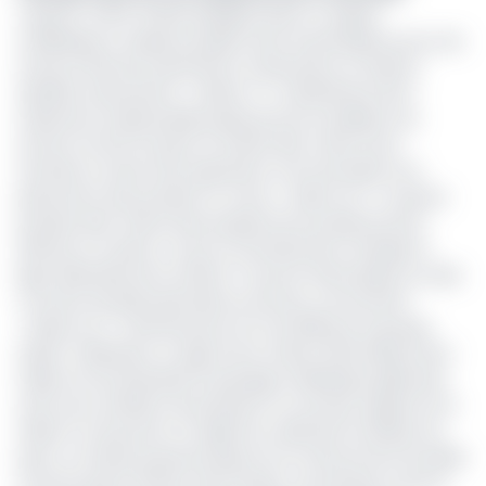
Jusqu’ici, cette chaîne publique était un organe
médiatique à capitaux publics dont la principale source de
revenus était les subventions. Dorénavant, en dehors
desdites subventions, « Gabon TV » bénéficiera de la
redevance audiovisuelle payée par les travailleurs du
secteur formel. De plus, la chaîne elle-même sera
amenée à mener des opérations commerciales et le
placement des produits. En outre, « Gabon 24 » va devoir
produire elle-même des programmes qu’elle pourrait
diffuser et vendre. Ce qui va certainement changer la
ligne éditoriale de la chaîne TV qui est thématique car elle
va entrer de plain pied dans le secteur commercial.
« Gabon 24 » a été lancée le 24 mai 2016 par le groupe
Gabon Télévisions. Il s’agit d’une chaîne thématique dont
l’objet est de diversifier le paysage médiatique gabonais,
avec pour ambition de proposer un nouveau regard sur le
Gabon, et de porter ce regard au-delà des frontières du
pays. La chaîne propose jusque-là un résumé de l’actualité
tous les quarts d’heure, des rendez-vous phares toute la