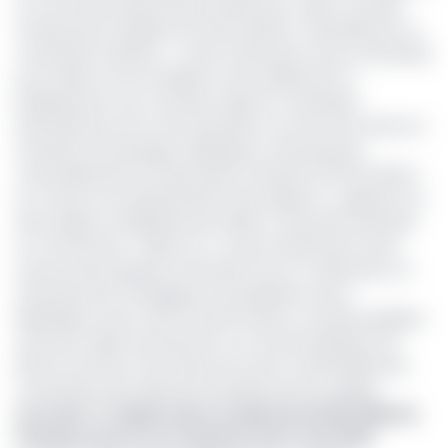
et commercial dans les prochains jours, selon un projet
d’ordonnance adopté le 12 août dernier, à Libreville, par un
conseil des ministres. « Cette ordonnance vise, la nécessité
pour Gabon 24 de s’adapter structurellement et
juridiquement aux nouveaux enjeux et standards
internationaux de communications, aux fins de s’arrimer à
l’évolution du paysage médiatique contemporain,
caractérisée par une demande croissante d’informations
en continu et la diversification des supports », apprend-on.
Ainsi, érigé en établissement public à caractère industriel
et commercial, « Gabon 24 » va jouir dorénavant d’une
autonomie de gestion financière tout en maintenant un
rattachement stratégique à la présidence de la
République. Dans cette transformation, la chaîne publique
aura pour objet la production, la commercialisation de
biens et services. Ses ressources seront essentiellement
constituées des redevances payées par les usagers.
Lire aussi :
Le Gabon lance un plan de 10 000 milliards
FCFA pour porter la croissance à 10 % d’ici 2030