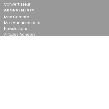
Convertisseur
ABONNEMENTS
Mon Compte
Mes Abonnements
Newsletters
Articles Achetés
SERVICES
Conditions Générales
Politique De Confidentialité
Politique En Matière De Cookies
Contact & Suggestions
LA RÉDACTION
Qui Sommes-Nous?
Nous Rejoindre
Notre Équipe
Lettre Du DP
Recevez notre briefing économique et