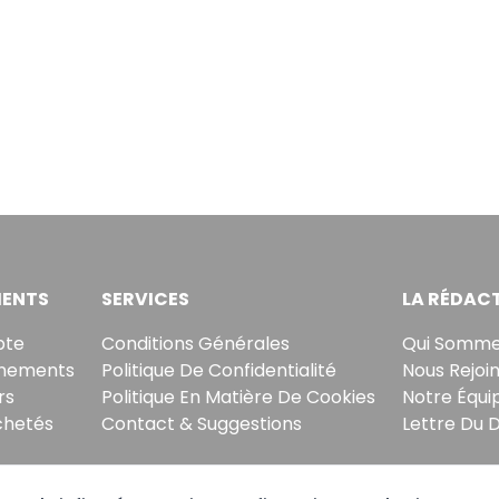
ENTS
SERVICES
LA RÉDAC
pte
Conditions Générales
Qui Somme
nements
Politique De Confidentialité
Nous Rejoi
rs
Politique En Matière De Cookies
Notre Équi
chetés
Contact & Suggestions
Lettre Du 