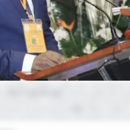
a dernière actualité en rapport avec cette institution s
xe.
Edwin Fongod Nuvaga
, le directeur général des Do
 de service portant «
nomination de certains fonctionnair
de service, les personnels de la
DGD
(Cabinet et division)
toral 1, du Littoral 2, du Secteur des Douanes du Nord, du 