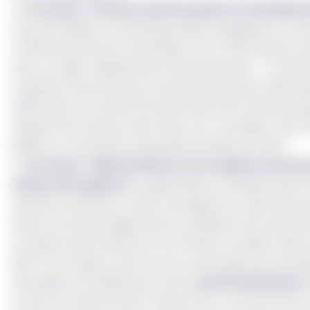
>> Lire aussi -
Douane camerounaise: le scandale d
Coup de théâtre, le lundi 10 juin 2019, les gabelous nom
«
Chefs de Divisions et assimilés et aux Chefs Secteur 
avec en objet «
déploiement des personnels
». Ce dern
cessation de service pour les personnels des unités re
affectation de certains fonctionnaires de la Directio
l'espace de trois jours dont deux non-ouvrables. Que s'es
justifier un revirement aussi spectaculaire du DGD ?
>> Lire aussi -
Malversations: la corruption monte
Climat de Suspicion
Le sujet divise au ministère des
situation est grave
», confie, très agacé un cadre des d
10 juin. De sources dignes de foi, la décision de revirem
le ministre des Finances et la Primature venaient d'êtr
Minfi. D'où, d'après notre source, cette injonction donn
de suspicion s'installe donc entre
Louis Paul Motazé
e
en force avorté
» du DGD. D'autres d'un «
vice de forme m