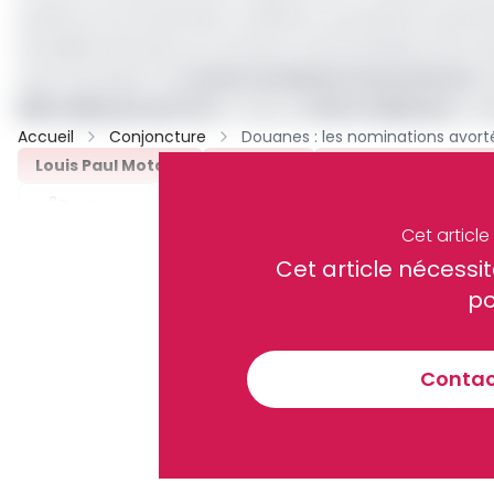
partie, ils ne se font plus confiance. qui partira le premi
actualité intervient au moment où les prévisions de re
sous la pression du
Fonds monétaire international.
D
850 milliards de FCFA
. Au lieu de
841,5 milliards
en d
Accueil
Conjoncture
Louis Paul Motaze
Douanes
Edwin Fongod Nuv
Partager
Cet articl
Cet article néces
Recevez notre briefing économiq
po
Contact
En vous inscrivant à la newsletter, vous acceptez de 