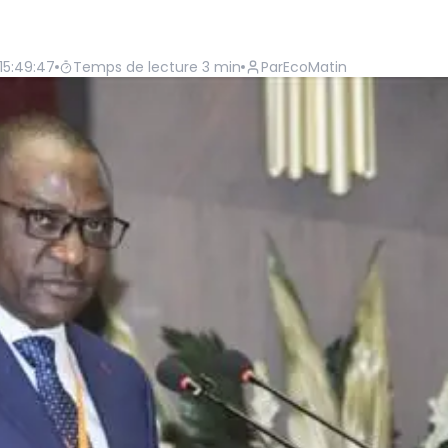
 15:49:47
Temps de lecture
3
min
Par
EcoMatin