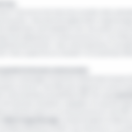
e trop…
més le 7 juin seront informés d'une nouvelle «
Note»
adress
des Douanes
». Note derechef signée Edwin Fongod Nuvaga
ier décide dans cette deuxième note «
de surseoir aux for
spectives déployés par la Note de service du 7 juin 2019 
n générale des Douanes
». Deux notes hautement contradic
t-il donc passé entre le vendredi 7 et le lundi 10 juin 201
 en grade à la Douane camerounaise
 Finances. Davantage à la Direction Général des Douanes (
ouanes nommé le 7 juin 2019, puis frappé par le sursis à ex
ent a été entérinée le samedi 8 juin 2019. Alors que
Louis P
e informés des nominations. Lesquelles n'ont pas été visée
ée au DGD de revenir sur sa note de service du 7 juin 2019.
t
Edwin Fongod Nuvaga
. Certains évoquent la thèse d'u
anifeste décelé par le Minfi
». Une chose est sur "
la conf