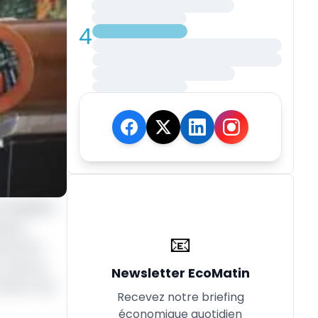
4
tratégique
uanes
📧
es de la
, ceux du
Newsletter EcoMatin
Sud 1, Sud
Recevez notre briefing
économique quotidien