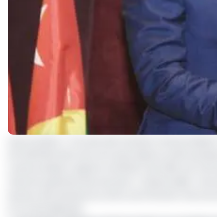
Que se passe-t-il au sein des Douanes camerounaises? L
de l'administration de notre pays laisse en effet perple
camerounaises a signé le vendredi 7 juin 2019, une note
Direction générale des Douanes
». D'après ladite note 
Secteur des douanes du Centre, de l'Extrême-Nord, du Lit
2) ont été déployés.