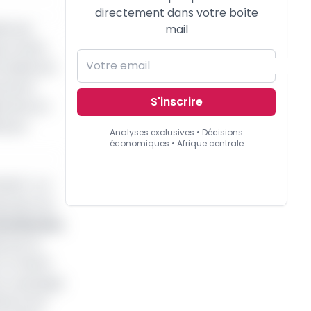
directement dans votre boîte
ée aux
mail
, le DGD,
malités de
portant
S'inscrire
toires en
9 pour
Analyses exclusives • Décisions
économiques • Afrique centrale
DGD). «
La
écution du
aul Motaze
,
s par le
 Un climat
n «
passage
iance est