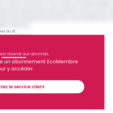
er, l'avenir nous le dira
" nous confie un proche du Ministr
cettes de l'administration des Douanes ont été revues à l
ésormais attendues des Douanes camerounaises, des re
ébut d'exercice.
Douanes : les nominations avortées du directeur général
aga
Archive
e est réservé aux abonnés.
site un abonnement EcoMembre
ue et financier tous les jours avant 10 heures.
ur y accéder.
Sinscrire a la newsletter
ez le service client
recevoir nos communications. Vous pouvez vous désabonner à tout moment