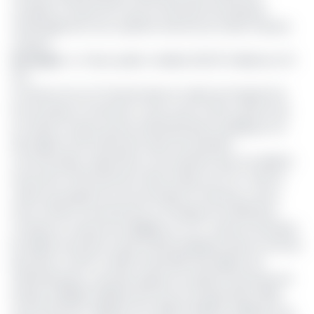
comptes à l’instar de ce qui se fait dans les banques,
l’aménagement d’un système d’annonce et bien d’autres
choses
».
Lire aussi
:
Le Trésor public mobilise 312,275 milliards en 10
ans
La réforme du CUT lancée dans le cadre du Programme
Economique et Financier conclu avec le FMI, a permis de
se rendre compte que les administrations publiques ont
des dépôts très importants dans les banques
commerciales. Aujourd’hui, il est question que ces dépôts
retournent effectivement dans le giron du CUT. Dans le
cadre du programme économique et financier conclu
avec le FMI, le recensement et l’analyser les différents
comptes et ressources éligibles au CUT a permis d’évaluer
les dépôts de l’Etat et des entités publiques dans le secteur
bancaire. En 2017 et 2019, l’ensemble des dépôts de
l’administration centrale auprès du système bancaire est
évalué à 938,06 milliards de FCFA au 31 décembre 2019,
contre 914,497 milliards à fin 2018 et 1110,524 milliards à fin