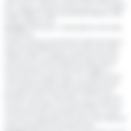
2017. Lorsqu’on y ajoute les ressources des CTD, ces dépôts
passent 958,867 en 2019 contre 935,498 milliards en 2018
et 1129,7 milliards en 2017.
Lire aussi
:
Performance : 5 responsables du trésor public
récompensés
Pendant ce temps, le gouvernement affiche des restes à
payer de 543,5 milliards de FCFA à fin 2019 contre 415,03
milliards en 2018. L’on rappelle au Minfi que la fermeture
annoncée des comptes d’organismes publics dans les
livres des banques ne vise surtout pas à fragiliser ce
secteur. Bien au contraire, insiste-t-on, l’expérience de la
crise financière de 2009 a justifié la réinvention de l’Etat
pour garantir la pérennité même des établissements
bancaires à travers le Trésor public. A cette occasion, les
atouts du Trésor public en tant que banquier de l’Etat ont
été démontrés dans la sécurisation des fonds y compris
ceux de ses correspondants, dont seul le Trésor Public peut
assurer la pérennité par la loi adossé à l’Etat.