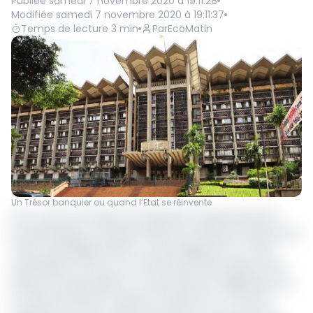
Publiée
samedi 7 novembre 2020 à 19:11:28
Modifiée
samedi 7 novembre 2020 à 19:11:37
Temps de lecture
3
min
Par
EcoMatin
Un Trésor banquier ou quand l’Etat se réinvente
Pour couvrir son besoin de trésorerie, le gouvernement
procède depuis novembre 2011 avec l’émission des Bons du
Trésor Assimilables (BTA) ou des Obligations du Trésor
Assimilables (OTA) sur le marché des titres publics de la
Banque centrale (Beac) ou des emprunts obligataires sur
le marché financier national. Chaque fois, ce sont les