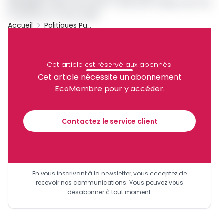
er
Lire aussi
:
Mairie de Douala 1
: près de 87 millions de FCFA
à restituer au Trésor public
Accueil
Politiques Publiques
Archive
Partager
Cet article est réservé aux abonnés.
Cet article nécessite un abonnement
EcoMembre pour y accéder.
Recevez notre briefing économique et
financier tous les jours avant 10 heures.
Contactez le service client
Sinscrire a la newsletter
En vous inscrivant à la newsletter, vous acceptez de
recevoir nos communications. Vous pouvez vous
désabonner à tout moment.