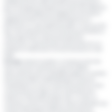
établissements de crédits (banques) qui souscrivent le
plus. Par exemple, les banques ont souscrit 100 milliards de
FCFA sur les 153 milliards de mobilisées lors de l’emprunt
obligataire de 2014. Parmi les bénéficiaires de ces
placements, il y a des organismes publics. Ce qui veut dire
que c’est la trésorerie de ces structures qui est prêtée au
Trésor public dans le cadre de ses besoins de
financement. Le gouvernement entend mettre fin à ce
paradoxe en faisant jouer la fonction bancaire du Trésor
public.
Lire aussi
:
Marché monétaire : le Cameroun émet des
titres à 10 ans de maturité pour lever 35 milliards
Selon le directeur de la comptabilité publique au ministère
des Finances (Minfi), Achille Basahag, les travaux de
modernisation en cours au niveau des services du Trésor
vont permettre de migrer vers la consécration de la
mission du Trésor public banquier. Ainsi, «
le Trésor va
fonctionner comme une banque à travers l’instauration des
fonctions SMS banking, la délivrance des relevés de