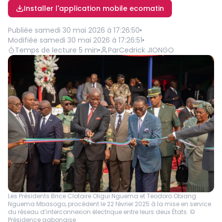
Installer l'application mobile ecomatin
Publiée
samedi 30 mai 2026 à 17:26:50
Modifiée
samedi 30 mai 2026 à 17:26:51
Temps de lecture
5
min
Par
Cedrick JIONGO
Les Présidents Brice Clotaire Oligui Nguema et Teodoro Obiang
Nguema Mbasogo, procédent le 22 février 2025 à la mise en service
du réseau d’interconnexion électrique entre leurs deux États. ©
Présidence gabonaise