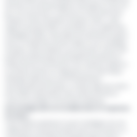
lancé leur accord de partage de code signé en mars, le 8
juin. Cet accord vise à « renforcer la connectivité entre
l'Afrique et l'Asie, l'Australie et le Moyen-Orient », selon
l’agence de presse WAM. Concrétisant une collaboration
stratégique inédite, cette étape est la première du genre
entre un transporteur africain majeur et une compagnie
du Moyen-Orient, prélude à une future joint-venture. Elle
positionne Etihad, jusqu’ici principalement présente en
Afrique de l’Est et du Nord, pour une croissance rapide sur
le continent africain, en s'appuyant sur le vaste réseau
d'Ethiopian Airlines qui couvre 55 destinations
internationales dans 33 pays, y compris celles des nations
de la CEMAC. Mais derrière cette volonté affirmée se
cache une stratégie commerciale ambitieuse.
Une stratégie axée sur la collaboration et l'expansion
du réseau
Cette initiative représente un pivot stratégique vers une
collaboration à long terme plutôt que la concurrence. La