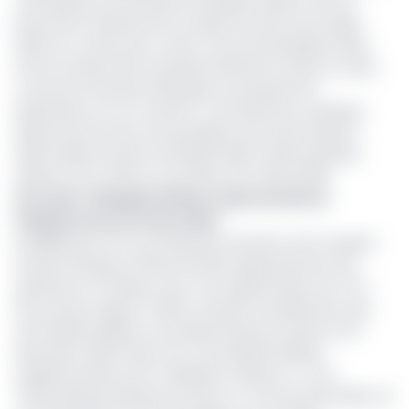
coentreprise entre Etihad et Ethiopian Airlines, dont le
lancement opérationnel complet est prévu pour juillet
2025, est conçue pour créer un flux de passagers fluide
entre le réseau Asie-Australie d'Etihad et surtout la vaste
couverture africaine d'Ethiopian, qui dessert 90
destinations sur le continent. Concrètement, Ethiopian
Airlines lancera des vols quotidiens entre Abu Dhabi et
Addis-Abeba à partir du 15 juillet 2025, tandis qu'Etihad
opérera sur la même route dès le 8 octobre 2025.
Lire aussi :
Ethiopian Airlines relève de 40% la
fréquence de ses vols en RCA
Parallèlement à la concrétisation des liens avec le géant
africain Ethiopian, Etihad intensifie agressivement ses
opérations en Afrique, avec une augmentation de 70 %
des vols par rapport à 2024, incluant le doublement des
vols hebdomadaires vers Nairobi (Kenya) à partir du 15
décembre 2025, l'ajout de 3 vols hebdomadaires
supplémentaires vers Casablanca (Maroc), 4 vers
Johannesburg (Afrique du Sud), et 4 vers les Seychelles via