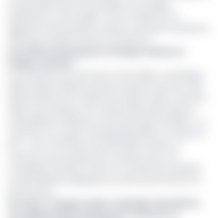
un partenariat avec Air Seychelles. De nouvelles
destinations comme Alger, Tunis et Al Alamein ont
également été ajoutées au réseau, renforçant la présence
d'Etihad en Afrique du Nord et du Nord-Est.
Un souffle nouveau pour le transport aérien en
Afrique centrale ?
Il est important de noter que la zone CEMAC, où Ethiopian
Airlines dessert déjà les six pays membres, fait face à des
défis persistants en matière de transport aérien. Hormis le
Gabon, qui maintient une certaine dynamique après la
nationalisation d'Afrijet, les cinq autres pays membres – le
Cameroun, le Congo, la Guinée Équatoriale, le Tchad et la
RCA – sont confrontés à des difficultés notoires. Le
Cameroun, par exemple, doit composer avec une
compagnie nationale, Camair-Co, lourdement endettée
et des problèmes logistiques récurrents qui entravent sa
performance.
Lire aussi :
T
ransport aérien : Rwandair cède 49% de
son capital à Qatar Airways pour renforcer sa