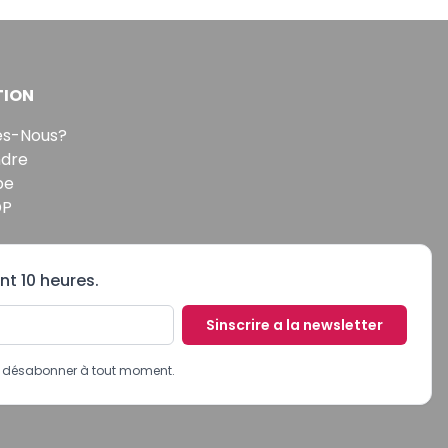
TION
s-Nous?
ndre
pe
DP
nt 10 heures.
Sinscrire a la newsletter
us désabonner à tout moment.