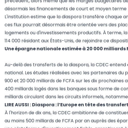
précédent, alors même que les marges budgétaires de l
désormais les financements de court et moyen terme »,
L'institution estime que la diaspora transfère chaque 
ces flux pourrait désormais être orientée vers des pla
logements ou d'investissements productifs. À terme, 
114 000 résidant aux États-Unis, de rejoindre ce dispositi
Une épargne nationale estimée à 20 000 milliards
Au-delà des transferts de la diaspora, la CDEC entend 
national. Les études réalisées avec les partenaires du p
900 et 20 000 milliards de FCFA sur les dix prochaines a
400 milliards logés dans les banques sous forme de co
milliards circulant dans les circuits informels, notamm
LIRE AUSSI :
Diaspora : l’Europe en tête des transfe
À l'horizon de dix ans, la CDEC ambitionne de constitu
au moins 500 milliards de FCFA par an auprès des éparg