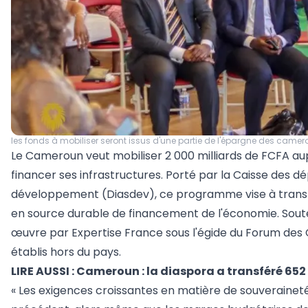
les fonds à mobiliser seront issus d'une partie de l'épargne des camer
Le Cameroun veut mobiliser 2 000 milliards de FCFA au
financer ses infrastructures. Porté par la Caisse des d
développement (Diasdev), ce programme vise à transf
en source durable de financement de l'économie. Sout
œuvre par Expertise France sous l'égide du Forum des C
établis hors du pays.
LIRE AUSSI :
Cameroun : la diaspora a transféré 652 
« Les exigences croissantes en matière de souveraine