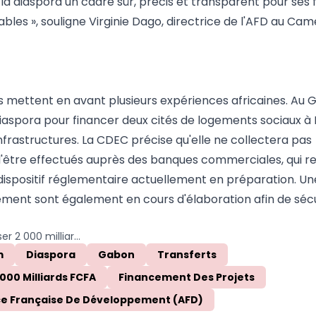
la diaspora un cadre sûr, précis et transparent pour ses 
les », souligne Virginie Dago, directrice de l'AFD au Cam
rs mettent en avant plusieurs expériences africaines. Au 
diaspora pour financer deux cités de logements sociaux à Li
frastructures. La CDEC précise qu'elle ne collectera pas
'être effectués auprès des banques commerciales, qui r
n dispositif réglementaire actuellement en préparation. Un
ssement sont également en cours d'élaboration afin de sécu
Le Cameroun veut mobiliser 2 000 milliards FCFA auprès de sa diaspora pour financer ses projets
m
Diaspora
Gabon
Transferts
 000 Milliards FCFA
Financement Des Projets
e Française De Développement (AFD)