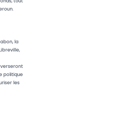
fonds, tout
eroun.
Gabon, la
breville,
everseront
e politique
riser les