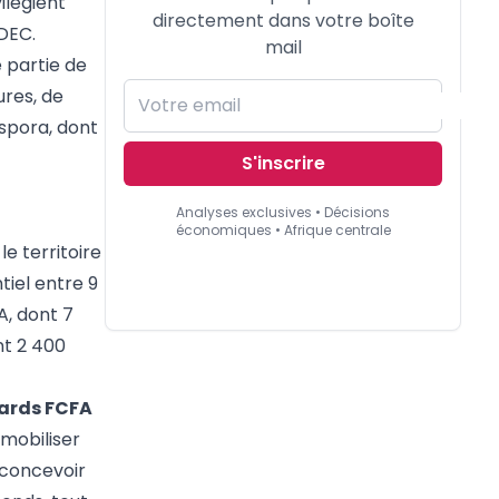
ilégient
directement dans votre boîte
DEC.
mail
 partie de
ures, de
spora, dont
S'inscrire
Analyses exclusives • Décisions
économiques • Afrique centrale
e territoire
tiel entre 9
A, dont 7
nt 2 400
iards FCFA
 mobiliser
 concevoir