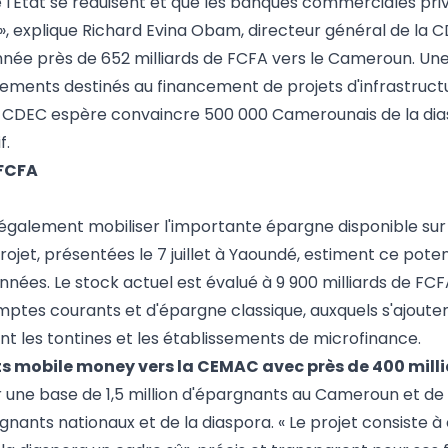
'État se réduisent et que les banques commerciales priv
 explique Richard Evina Obam, directeur général de la C
année près de 652 milliards de FCFA vers le Cameroun. Une
cements destinés au financement de projets d'infrastruct
la CDEC espère convaincre 500 000 Camerounais de la dia
f.
 FCFA
également mobiliser l'importante épargne disponible sur l
rojet, présentées le 7 juillet à Yaoundé, estiment ce poten
nnées. Le stock actuel est évalué à 9 900 milliards de FCF
mptes courants et d'épargne classique, auxquels s'ajoute
ent les tontines et les établissements de microfinance.
rts mobile money vers la CEMAC avec près de 400 mill
er une base de 1,5 million d'épargnants au Cameroun et de
nants nationaux et de la diaspora. « Le projet consiste à