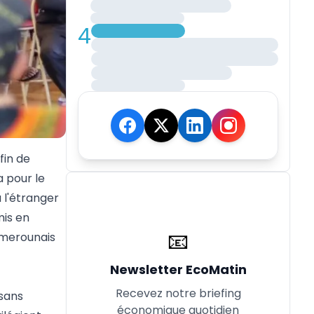
4
fin de
a pour le
 l'étranger
mis en
📧
amerounais
Newsletter EcoMatin
Recevez notre briefing
 sans
économique quotidien