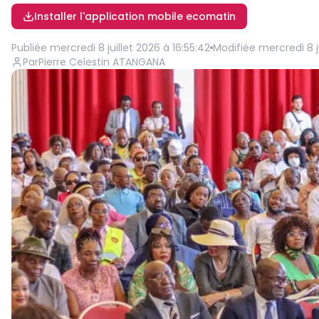
Installer l'application mobile ecomatin
Publiée
mercredi 8 juillet 2026 à 16:55:42
Modifiée
mercredi 8 j
Par
Pierre Celestin ATANGANA