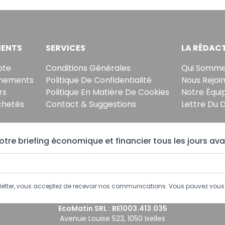
ENTS
SERVICES
LA RÉDAC
pte
Conditions Générales
Qui Somme
nements
Politique De Confidentialité
Nous Rejoi
rs
Politique En Matière De Cookies
Notre Équi
chetés
Contact & Suggestions
Lettre Du 
tre briefing économique et financier tous les jours ava
sletter, vous acceptez de recevoir nos communications. Vous pouvez vo
EcoMatin SRL : BE1003.413.035
Avenue Louise 523, 1050 Ixelles