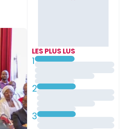
LES PLUS LUS
1
2
3