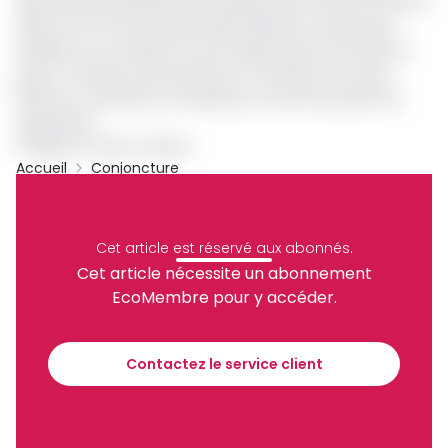
été proclamé président de transition par l'armée le 20 avril
2021, à la mort de son père Idriss Déby Itno tué par des
rebelles en se rendant au front après 30 ans à la tête du
pays. Il a été élu chef de l'Etat en mai 2024, lors d'une
élection contestée et boudée par une bonne partie de
l’opposition.
© Agence France-Presse
Accueil
Conjoncture
Tchad
Chafardine Galmaye
N'Guebla Makaïla
Mhamat Idriss Deby Itno
Archive
Cet article est réservé aux abonnés.
Partager
Cet article nécessite un abonnement
EcoMembre pour y accéder.
Recevez notre briefing économique et
financier tous les jours avant 10 heures.
Contactez le service client