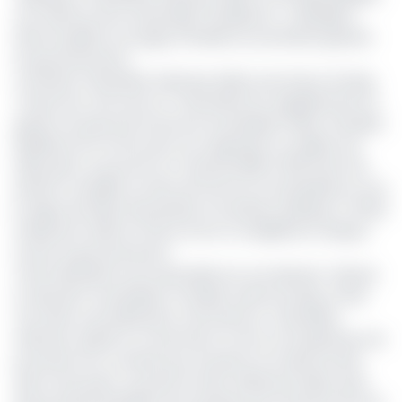
sont déchus de la nationalité tchadienne", a détaillé le
décret publié sur la page officielle du secrétariat général
du gouvernement.
L’activiste Chafardine Galmaye Saleh, promoteur du blog
Tchad One, très suivi au Tchad dénonce régulièrement la
gestion du pays par le pouvoir du président Déby. N'Guebla
Makaïla est lui connu pour son opposition au régime de
Déby père, au pouvoir au Tchad de 1990 à 2021 avant de
devenir conseiller au droit de l’homme à la présidence sous
le règne de Déby fils pendant la transition politique. Il s'était
finalement exilé en France d'où il a multiplié les critiques
envers le gouvernement.
Cette déchéance de nationalité est une décision "ridicule
et absurde" du président tchadien estime le blog Tchad
One dans une publication mercredi soir. Charfadine
Galmaye "garde un moral intact et rien ne l’empêchera de
poursuivre son combat pour la justice et la démocratie
dans notre pays", poursuit le texte. Mahamat Déby avait