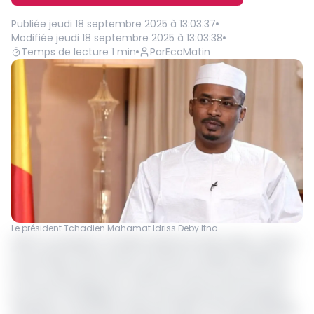
Publiée
jeudi 18 septembre 2025 à 13:03:37
Modifiée
jeudi 18 septembre 2025 à 13:03:38
Temps de lecture
1
min
Par
EcoMatin
Le président Tchadien Mahamat Idriss Deby Itno
(AFP) Le président tchadien Mahamat Idriss Déby a déchu
mercredi par décret deux activistes tchadiens établis en
France, dénonçant leur virulence envers le pouvoir et les
accusant d'intelligence avec des puissances étrangères.
"Messieurs Chafardine Galmaye Saleh et N'Guebla Makaïla