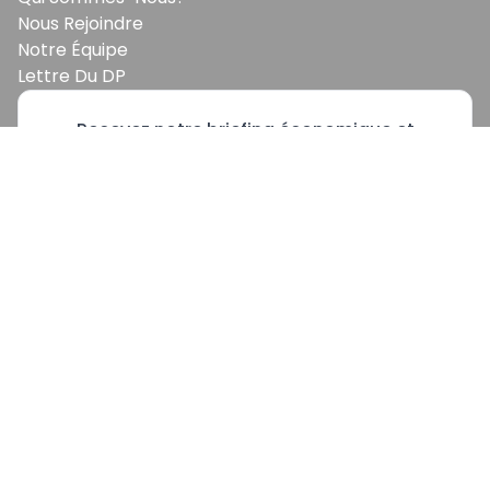
Nous Rejoindre
Notre Équipe
Lettre Du DP
Recevez notre briefing économique et
financier tous les jours avant 10 heures.
Sinscrire a la newsletter
En vous inscrivant à la newsletter, vous acceptez de
recevoir nos communications. Vous pouvez vous
désabonner à tout moment.
EcoMatin SRL : BE1003.413.035
Avenue Louise 523, 1050 Ixelles
© Copyright EcoMatin 2026. Tous Droits Reservés.