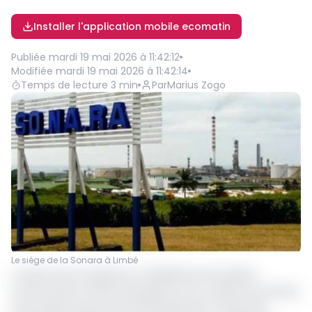
Installer l'application mobile ecomatin
Publiée
mardi 19 mai 2026 à 11:42:12
Modifiée
mardi 19 mai 2026 à 11:42:14
Temps de lecture
3
min
Par
Marius Zogo
Le siège de la Sonara à Limbé
La dette des entreprises et établissements publics
camerounais continue de piquer du nez. Selon les données
de la Caisse autonome d'amortissement (CAA), elle