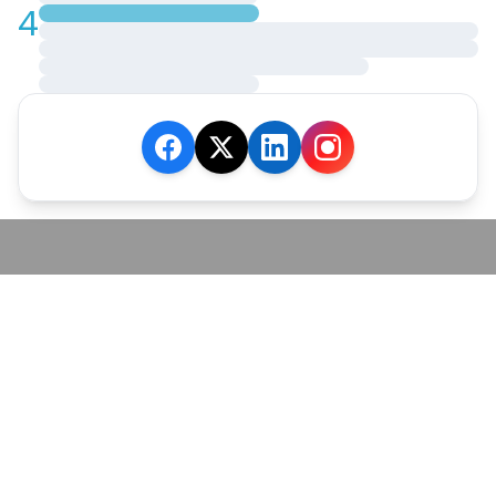
4
JE M'ABONNE
MARCHÉ
Cotation
Bourses