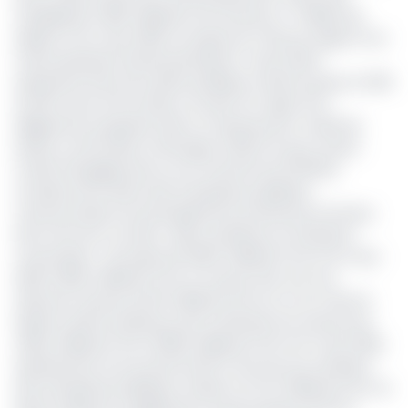
s'établissait à 960 milliards FCFA (environ 1,7 milliard de
dollars) à fin mars 2026, en baisse de 7,9% par rapport à la
même période l'année précédente. Cette dette
représente 6,2% de la dette publique totale du pays et 2,8%
du PIB contre 3,1% du PIB un an plus tôt, signe d'un
allègement progressif. Elle se compose pour moitié de
dettes contractées à l'étranger (46,1%) et pour l'autre
moitié d'engagements sur le marché local (53,9%).
La baisse de la dette des entreprises publiques
camerounaises est principalement portée par la Sonara,
dont l’encours cumulé -dette extérieure et intérieure
confondues- est passé de 625,6 milliards FCFA à fin mars
2025 à 559,1 milliards FCFA un an plus tard, soit une
réduction de plus de 66 milliards FCFA sur un an. Dans le
détail, la dette extérieure de la raffinerie est revenue de
408,2 milliards FCFA à 365,8 milliards FCFA à fin mars 2026,
représentant encore près de 82 % de l’encours extérieur
des entreprises publiques, évalué à 447,6 milliards FCFA. Sa