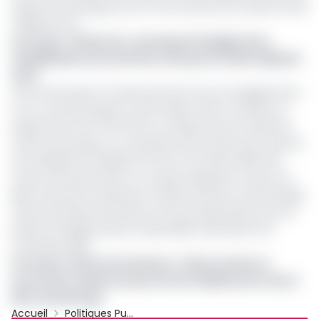
reprise du raffinage sous 24 mois (Parras 24), estimé à 300
milliards FCFA.
Lire aussi :
Cameroun : pourquoi le budget de la
réhabilitation de la Sonara a été porté à 300 milliards
FCFA
Afin de sécuriser le remboursement de ces engagements
vis-à-vis des banques et des traders, l’État a institué un
prélèvement de 47,8 FCFA sur chaque litre de carburant
vendu à la pompe, un mécanisme de soutien qui a permis
de mobiliser479 milliards FCFA au 31 octobre 2025, des
fonds cantonnés dans un compte séquestre ouvert à la
BEAC ainsi que l'a précisé le ministre de l’Eau et de l’Énergie,
Gaston Eloundou Essomba, lors de la présentation de son
projet de budget devant l’Assemblée nationale le 29
novembre 2025.
Lire aussi :
Dette de la Sonara : L’Etat conclut un
accord de remboursement de 20 milliards de F dus à
Mercuria Energy
Accueil
Politiques Publiques