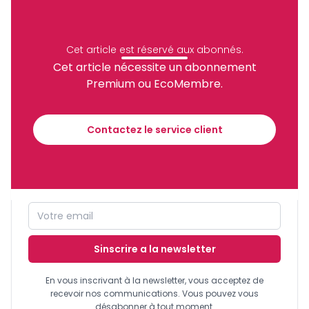
Gaston Eloundou Essomba.
Sonara
BEAC
Assemblée Nationale
Port Autonome De Douala
Cet article est réservé aux abonnés.
Camair-Co
Caisse Autonome D'Amortissement
Cet article nécessite un abonnement
Aéroports Du Cameroun
Entreprises Publiques
Premium ou EcoMembre.
Subvention Des Prix À La Pompe
Partager
Contactez le service client
Recevez notre briefing économique et
financier tous les jours avant 10 heures.
Sinscrire a la newsletter
En vous inscrivant à la newsletter, vous acceptez de
recevoir nos communications. Vous pouvez vous
désabonner à tout moment.