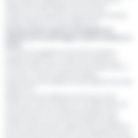
dette intérieure a également reculé, passant de 217,4
milliards FCFA à 193,3 milliards FCFA, sous l’effet
notamment de la baisse de sa dette bancaire, ramenée
de 188,5 milliards FCFA à 164,5 milliards FCFA.
Lire aussi :
Sonara : la perte nette grimpe à 42
milliards FCFA en 2024 malgré un chiffre d’affaires en
hausse
À l’inverse, les engagements des autres entreprises
publiques évoluent peu. Les dettes des Aéroports du
Cameroun (ADC), du Port autonome de Douala (PAD) et
de Camair-Co restent quasiment stables à
respectivement 11,4 milliards FCFA, 8,8 milliards FCFA et 61,8
milliards FCFA.
Rappelons que les installations de la Sonara ont été
victimes d’un violent incendie à fin mai 2019, laissant une
lourde dette due à ses fournisseurs étrangers et aux
banques locales. Pour remettre l’entreprise en pleine
activité, le gouvernement a élaboré le Plan d’accélération
des mesures de restructuration et de réhabilitation pour la