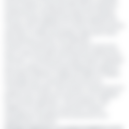
afin de maîtriser ce risque dès 2025. Ainsi, les opérations
antérieurement mal imputées auraient été reclassées
dans les comptes adéquats de la balance générale des
comptes, sans modification du montant total des recettes
exécutées. Un tableau de passage corrigé aurait même
été produit pour soutenir cette explication.
Pourtant, la Chambre des comptes estime ne pas avoir
été en mesure de vérifier l’exactitude des redressements
effectués. « La Chambre des Comptes observe cependant
que ces comptes ont été systématiquement supprimés
de la balance définitive corrigée par le MINFI et le tableau
de passage fourni n’a pas permis de retracer les
corrections effectuées. Cette situation ne permet pas à la
juridiction des comptes de se prononcer sur la régularité
des corrections apportées », note la juridiction. Sans
visibilité sur la nature des mouvements, il devient
impossible pour la juridiction de se prononcer sur la
régularité des corrections.