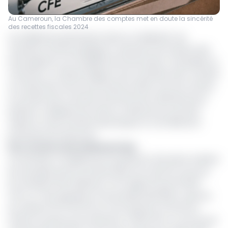
Au Cameroun, la Chambre des comptes met en doute la sincérité
des recettes fiscales 2024
Les faiblesses persistantes dans la mobilisation de
certaines recettes publiques continuent de soulever des
interrogations sur la fiabilité de l’information comptable au
Cameroun. Le dernier Rapport de la Chambre des comptes
sur l’exécution de la loi de finances 2024 met de nouveau
en lumière des montants étonnamment dérisoires pour
plusieurs catégories de taxes et redevances, pourtant
assises sur des activités dynamiques et normalement
porteuses de ressources.
Des recettes anormalement bas
Les données compilées par la juridiction financière révèlent
par exemple que les recettes liées aux frais de concours
du ministère de la défense n’ont rapporté que 20 000
FCFA. La Taxe spéciale sur les produits pétroliers a permis
de collecter 25 731 FCFA sur tout l’exercice, le Droit de
timbre sur permis de recherche 71 000 FCFA, ou encore les