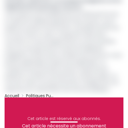
Lire aussi :
Cameroun : un excédent budgétaire de 124
milliards FCFA au premier semestre
Cette absence de traçabilité pose une difficulté de fond.
Au-delà de la faiblesse apparente des recettes, c’est la
qualité du système d’information comptable de l’État qui
se trouve mise en cause. L’incapacité à démontrer
comment et où les enregistrements ont été transférés
crée une zone grise dans la chaîne de fiabilisation
budgétaire. D’autant que le ministère des Finances n’a pas
précisé quelles lignes auraient été régularisées. Ce
manque de documentation freine la capacité de la
juridiction à certifier la sincérité des comptes publics, au
moment même où le gouvernement s’engage dans une
trajectoire de modernisation des finances publiques.
Accueil
Politiques Publiques
Cameroun
Minfi
Chambre Des Comptes
Partager
Cet article est réservé aux abonnés.
Cet article nécessite un abonnement