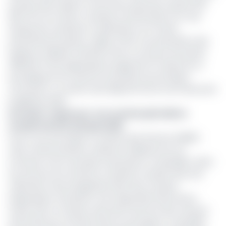
recettes des stades et rencontres sportives à peine 200
000 FCFA. De même, certaines recettes liées à la Taxe
d’inspection sanitaire et vétérinaire sur le transit
international (à peine 1 million FCFA), aux prestations des
hôpitaux militaires (48 000 FCFA) ou aux jeux de hasard
(358 924 FCFA) apparaissent largement en deçà de ce
qu’impliquent les volumes d’activités économiques
concernés. Le constat avait déjà été fait lors de l’exécution
budgétaire 2023.
Lire aussi :
Cameroun : les recettes pétrolières
reculent de 13% à fin juin 2025
Face à ces anomalies, le ministre des Finances (MINFI)
avait, l’année dernière, attribué la faiblesse de ces
montants à de mauvaises imputations comptables. Selon
ses services, les recettes en question auraient bien été
collectées mais enregistrées dans des comptes
inappropriés, entraînant une image déformée de leur
niveau réel. Le ministre avait alors annoncé des mesures
renforcées de contrôle interne et de rigueur comptable