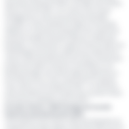
exportateurs de pétrole (OPEP) et ses alliés, dont la Russie,
réunis au sein de l’OPEP+, ont convenu d'une mesure
stratégique pour l'avenir de la production pétrolière
mondiale. Le cartel a décidé de charger son Secrétariat
d'élaborer un mécanisme d'évaluation de la capacité de
production durable maximale (CSM) pour chaque pays
participant. Concrètement, il s’agit de mettre en place une
méthodologie structurée et objective pour déterminer le
volume maximal de pétrole brut qu'un pays membre peut
produire de manière constante et soutenable sur une
période prolongée, sans endommager ses gisements ou
ses infrastructures, et sans compromettre sa capacité
future. Selon le communiqué de l’OPEP, « ce mécanisme
servira de référence pour la fixation des nouveaux niveaux
de production individuels à partir de 2027 ».
Lire aussi :
Pétrole : l'OPEP envisage une nouvelle
hausse de sa production pour juillet
Cette initiative s'inscrit dans le cadre de la Déclaration de
coopération de l’Opep, signée en décembre 2016, qui vise à