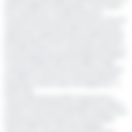
assurer la stabilité du marché pétrolier. La mise en place
de ce mécanisme est une réponse directe aux
controverses internes concernant les quotas. En effet, des
membres comme les Émirats arabes unis et l'Irak, ayant
augmenté leur capacité de production, plaident pour des
quotas plus élevés. À l'inverse, d'autres pays, notamment
les membres africains, ont vu leur production diminuer, ce
qui rend la question des quotas particulièrement sensible. «
Le Comité ministériel conjoint de surveillance (CMM)
continuera de se réunir tous les deux mois pour examiner
les conditions du marché et la conformité, réaffirmant
l'importance cruciale du respect des engagements. », a
précisé l’OPEP.
Cette nouvelle mesure de l'OPEP+ intervient dans un
contexte de marché pétrolier particulièrement volatile et
incertain. En effet, les prix du baril étaient tombés en avril à
leur plus bas niveau en quatre ans, sous les 60 dollars
(environ 34 884 FCFA). Cette chute s'expliquait