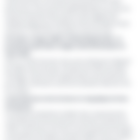
notamment par une hausse de production de l'OPEP+
prévue pour mai et par les inquiétudes liées aux droits de
douane américains. Bien qu'ils se soient légèrement
redressés depuis pour atteindre environ 65 dollars le baril
(environ 37 791 FCFA), la prudence reste de mise.
Lire aussi :
Congo, Gabon, Guinée Équatoriale : La
production pétrolière stagne à 542 000 barils/J en
mars 2025
Dans ce cadre fluctuant, des sources (Reuters) indiquent
par ailleurs que huit pays membres de l'OPEP pourraient
envisager, en plus d'une augmentation de la production
pour juillet, d'annuler le reste de la dernière réduction d'ici
fin octobre.
Les producteurs de la Cemac en rang dispersé face
aux quotas
Les dernières évaluations révèlent des comportements
contrastés parmi les producteurs africains membres de
l'OPEP, notamment ceux de la Communauté Économique
et Monétaire de l'Afrique centrale (CEMAC) dont le Gabon,