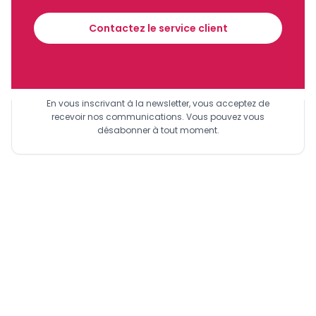
financier tous les jours avant 10 heures.
conformer aux directives de l'OPEP+, qu'il s'agisse de
Contactez le service client
contraintes de production ou de stratégies visant à
maximiser les revenus.
Sinscrire a la newsletter
En vous inscrivant à la newsletter, vous acceptez de
recevoir nos communications. Vous pouvez vous
désabonner à tout moment.