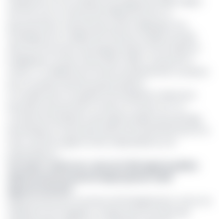
l'assistance et à la maîtrise d'ouvrage pour 0,955 milliard
de FCFA, soit un total de 5,8 milliards de FCFA. Le
gouvernement camerounais a prévu débloquer une
enveloppe de 1,4 milliard de FCFA pour finaliser le projet
dans son Document de programmation économique et
budgétaire à moyen terme 2024-2026, ce qui porte à
environ 7,2 milliards de FCFA les investissements consentis
pour ce projet inachevé jusqu'à présent.
Le module axé sur la gestion de l'assiduité à l'aide de la
biométrie vise pourtant à mettre un accent sur « le
contrôle de la présence des agents publics par pointage
biométrique, le calcul des heures de travail effectives et la
lutte contre les agents fictifs, l'absentéisme et le
présentéisme ».
Lire aussi :
Cameroun : plus de 3 000 agents publics
absents de leurs postes depuis janvier 2025
(gouvernement)
Malheureusement, le secteur de l'Enseignement, où les cas
d'absence sont réguliers, ne figure pas sur la liste des