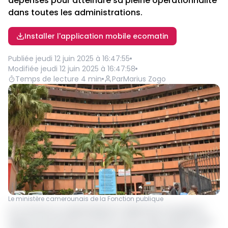
dépenses pour atteindre sa pleine opérationnalité
dans toutes les administrations.
Installer l'application mobile ecomatin
Publiée
jeudi 12 juin 2025 à 16:47:55
Modifiée
jeudi 12 juin 2025 à 16:47:58
Temps de lecture
4
min
Par
Marius Zogo
Le ministère camerounais de la Fonction publique
Au Cameroun, la généralisation l'Application de gestion
logique des effectifs de l’État et de la solde (AIGLES) dans