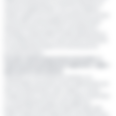
toutes les administrations va nécessiter l’allocation de
ressources supplémentaires. C’est ce qu’a indiqué le
ministre Joseph LE lors d’un point de presse tenu à Douala
le 10 juin 2025. Lancée partiellement en janvier dernier
après près de deux ans de retard, cette plateforme
numérique comprend déjà 12 modules opérationnels sur
les 14 initialement prévus. Les deux restants (la biométrie
et l’archivage électronique) sont annoncés pour les
prochaines semaines.
Lire aussi :
Gestion du personnel et de la Solde : le
Cameroun lance partiellement l’application « Aigles »
après environ 2 ans d’attente
Cependant, sur une trentaine de ministères, ces
fonctionnalités, annoncées ne seront expérimentées que
dans trois administrations. Selon Joseph LE, « les deux
modules restants, notamment ceux relatifs à la biométrie
et à l'archivage électronique, seront également
paramétrés dans la plateforme AIGLES d'ici juillet 2025.
Lesdits modules seront implémentés à titre expérimental