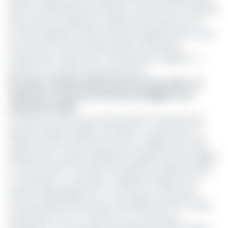
dans trois administrations, pilotes, notamment le ministère
de la Fonction publique, le ministère des Finances et le
Contrôle supérieur de l’État. Mais leur déploiement au sein
de toutes les autres administrations nécessitera
d'importants moyens qu'il conviendra de mobiliser », a
prévenu le membre du gouvernement.
Lire aussi :
Gestion du personnel et de la solde : au
Cameroun, l’entrée en fonction du Sigipes 2 est
reportée en 2025
Il convient de noter que cette précision n’avait pas été
apportée depuis le début du projet il y a quatre ans. En
d’autres termes, l’État devra encore mobiliser des fonds
additionnels. Le projet, initialement appelé nouveau Sigipes
II, a été confié en mai 2021 à l'entreprise tunisienne Simac
et à Afreetech. La première, chargée de réaliser le lot 1
relatif au développement et à la mise en service des
fonctionnalités de base pour 4,8 milliards de FCFA, tandis
qu'Afreetech s'est vu confier le lot 2 consacré à