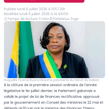
Publiée
lundi 6 juillet 2026 à 13:57:29
Modifiée
lundi 6 juillet 2026 à 14:49:03
Temps de lecture
3
min
Par
Marius Zogo
Huguette Yvonne Nyana Ekoume, présidente du Sénat du Gabon
À la clôture de la première session ordinaire de l’année
législative le 1er juillet dernier, le Parlement gabonais a
validé le projet de loi de finances rectificative, approuvé
par le gouvernement en Conseil des ministres le 22 mai et
défendu le20 juin par le ministre des Finances Thierry