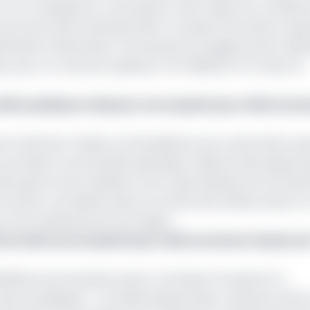
 En conséquence, l’entreprise a fait l’objet d’un scellem
e ses documents administratifs. Le dossier de Guinaco app
istribution alimentaire, l’entreprise portugaise serait red
s, pour un montant supérieur à 13 milliards FCFA selon le
olière publique visée par une enquête pour détourne
de chambres froides et d’installations de conservation pl
s soumises à une fiscalité spécifique. Déjà fermée depuis p
scussions entre Malabo et les responsables de l’entrepri
 à éviter une détérioration du climat des affaires dans u
r les investissements étrangers.
ité sociale sous enquête pour détournement de plus de
finitive d’entreprises ayant contribué à l’emploi et à
es de dialogue. « La Guinée équatoriale continuera d’êtr