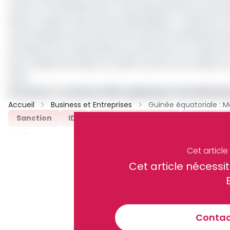
ouvert à l’investissement, à l’entrepreneuriat et aux
dans le respect des lois de la République », a déclar
Cette séquence intervient alors que les investissements
données de la United Nations Conference on Trade and 
de 1,3 milliard de dollars en 2020 à environ 142 million
2024.
Lire aussi :
Le volume d’IDE captés par la Guinée Equ
Accueil
Business et Entreprises
Sanction
IDE
Guinée Équatoriale
CFAO Mot
Partager
Cet articl
Cet article néces
Recevez notre briefing économiq
Contact
En vous inscrivant à la newsletter, vous acceptez de 