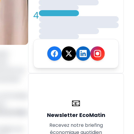
4
upes
 de
 le 20 mai
x groupes
un communiqué
📧
ce.
FA sur deux
Newsletter EcoMatin
Recevez notre briefing
malgré une
économique quotidien