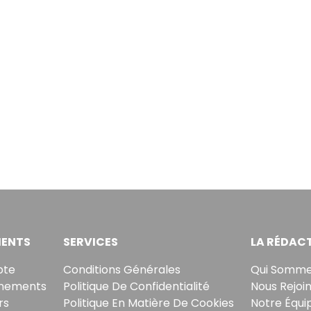
ENTS
SERVICES
LA RÉDAC
pte
Conditions Générales
Qui Somme
nements
Politique De Confidentialité
Nous Rejoi
rs
Politique En Matière De Cookies
Notre Équi