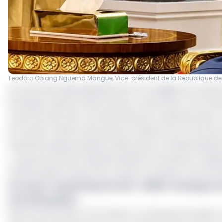
Teodoro Obiang Nguema Mangue, Vice-président de la République de
Les autorités équatoguinéennes ont engagé une reprise
étrangers opérant dans le pays, notamment CFAO Motor
renforcement des contrôles fiscaux et administratifs.
le Premier ministre ainsi que les ministres du Commerc
implantés depuis plusieurs décennies en Guinée équator
« Le gouvernement appelle lesdites entreprises à régula
officiel publié à l’issue de la réunion, évoquant nota
Lire aussi :
Guinée équatoriale : CEMEC et Mangrove 
marchés publics
Selon les autorités, CFAO Motors continuerait d’opére