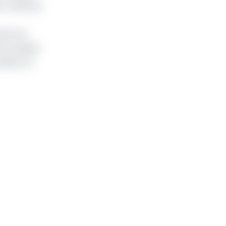
t national,
lon les
ont passés
ollars en
.