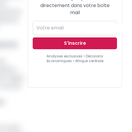
ent
directement dans votre boîte
araît plus
mail
evable de
S'inscrire
ment de
Analyses exclusives • Décisions
ace
économiques • Afrique centrale
lusieurs
se. Malgré
n contexte
 7
e un pays