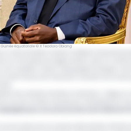
 Guinée équatoriale © X Teodoro Obiang
 en main de plusieurs dossiers impliquant de grands gro
s et l’entreprise portugaise Guinaco, dans un contexte
 Le vice-président Teodoro Obiang Nguema Mangue a réuni
e et des Finances afin d’examiner la situation de ces deu
iale.
riser leurs situations fiscales et statutaires », indique 
mment une note verbale transmise par l’ambassade de Fran
épinglées pour une surfacturation de 6 milliards FC
r sous les statuts de son ancienne dénomination SEGAMI 