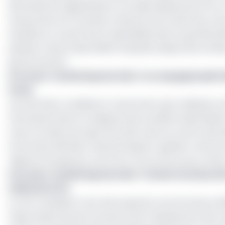
demande de régularisation formulée depuis plus d’un an.
temporaire le 21 mai dans l’attente de la mise à jour d
sensible sur le plan fiscal. Spécialisée dans la grande d
plusieurs taxes industrielles impayées depuis des année
gouvernement.
Lire aussi :
Guinée équatoriale : la compagnie pétr
fonds
Les autorités considèrent notamment que l’utilisation 
l’entreprise dans la catégorie des sociétés industrielle
mois, la chaîne de supermarchés reste au centre des di
la fermeté affichée, l’exécutif équato-guinéen cherche
régional marqué par une forte concurrence pour attire
Lire aussi :
Guinée équatoriale : l’Institut de sécur
milliards FCFA
Le vice-président s’est ainsi opposé à une fermeture dé
l’approvisionnement du pays avant l’épuisement des voi