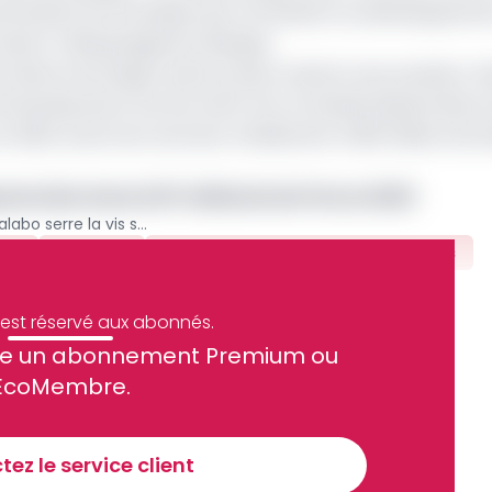
 partenaires économiques qui contribuent au développemen
é Teodoro Obiang Nguema Mangue.
 directs étrangers dans le pays restent sous pression. Se
Development, les flux d’IDE vers la Guinée équatoriale s
s en 2023, avant de remonter timidement à 188 millions de d
atoriale chute à 87 milliards de Fcfa en 2023
Guinée équatoriale : Malabo serre la vis sur CFAO Motors et Guinaco
ors
Guinaco
Investissements Directs Étrangers
e est réservé aux abonnés.
site un abonnement Premium ou
ue et financier tous les jours avant 10 heures.
EcoMembre.
Sinscrire a la newsletter
ez le service client
recevoir nos communications. Vous pouvez vous désabonner à tout moment