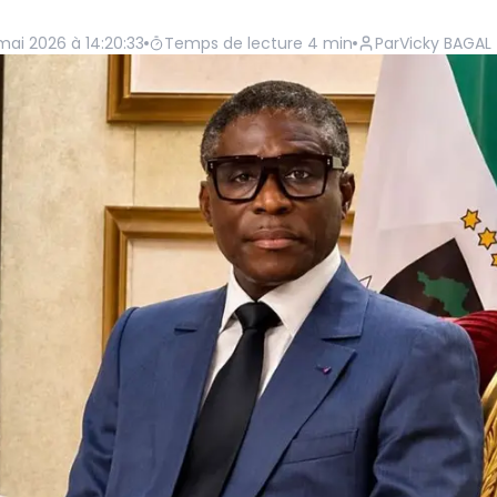
mai 2026 à 14:20:33
Temps de lecture
4
min
Par
Vicky BAGAL