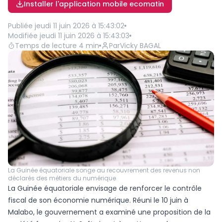
Installer l'application mobile ecomatin
Publiée
jeudi 11 juin 2026 à 15:43:02
Modifiée
jeudi 11 juin 2026 à 15:43:03
Temps de lecture
4
min
Par
Vicky BAGAL
La Guinée équatoriale songe au recouvrement des revenus non
déclarés des métiers du numérique
La Guinée équatoriale envisage de renforcer le contrôle
fiscal de son économie numérique. Réuni le 10 juin à
Malabo, le gouvernement a examiné une proposition de la