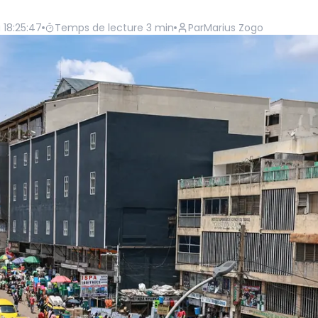
à 18:25:47
Temps de lecture
3
min
Par
Marius Zogo