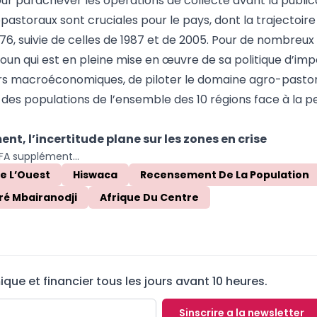
ur parachever les opérations de collecte avant la public
astoraux sont cruciales pour le pays, dont la trajectoire
, suivie de celles de 1987 et de 2005. Pour de nombreux 
un qui est en pleine mise en œuvre de sa politique d’imp
ateurs macroéconomiques, de piloter le domaine agro-pastor
 des populations de l’ensemble des 10 régions face à la p
t, l’incertitude plane sur les zones en crise
Cameroun : 6 milliards FCFA supplémentaires pour achever le recensement
e L’Ouest
Hiswaca
Recensement De La Population
ré Mbairanodji
Afrique Du Centre
ue et financier tous les jours avant 10 heures.
Sinscrire a la newsletter