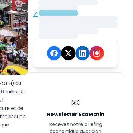
4
 (RGPH) au
6 milliards
📧
en
ture et de
Newsletter EcoMatin
rmonisation
Recevez notre briefing
nque
économique quotidien