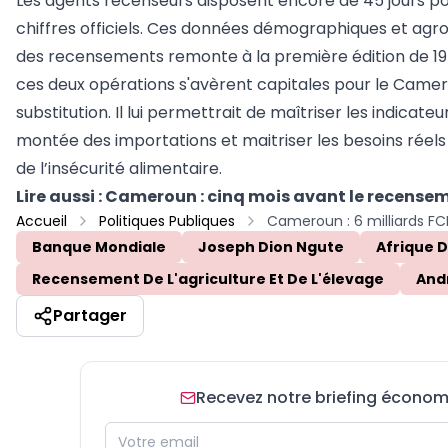
Les agents recenseurs disposent encore de 45 jours po
chiffres officiels. Ces données démographiques et agrop
des recensements remonte à la première édition de 1976
ces deux opérations s'avèrent capitales pour le Camero
substitution. Il lui permettrait de maîtriser les indic
montée des importations et maitriser les besoins réels
de l’insécurité alimentaire.
Lire aussi :
Cameroun : cinq mois avant le recensemen
Accueil
Politiques Publiques
Banque Mondiale
Joseph Dion Ngute
Afrique D
Recensement De L'agriculture Et De L'élevage
And
Partager
Recevez notre briefing économiq