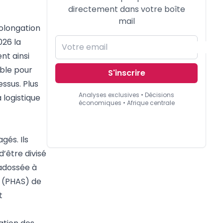
directement dans votre boîte
mail
olongation
026 la
nt ainsi
able pour
S'inscrire
ssus. Plus
Analyses exclusives • Décisions
 logistique
économiques • Afrique centrale
gés. Ils
d’être divisé
 adossée à
e (PHAS) de
t