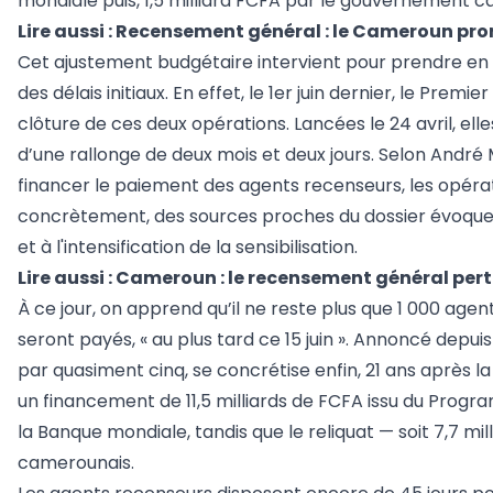
mondiale puis, 1,5 milliard FCFA par le gouvernement c
Lire aussi :
Recensement général : le Cameroun proro
Cet ajustement budgétaire intervient pour prendre en
des délais initiaux. En effet, le 1er juin dernier, le Premi
clôture de ces deux opérations. Lancées le 24 avril, elle
d’une rallonge de deux mois et deux jours. Selon André
financer le paiement des agents recenseurs, les opérati
concrètement, des sources proches du dossier évoquent l
et à l'intensification de la sensibilisation.
Lire aussi :
Cameroun : le recensement général pert
À ce jour, on apprend qu’il ne reste plus que 1 000 agent
seront payés, « au plus tard ce 15 juin ». Annoncé depui
par quasiment cinq, se concrétise enfin, 21 ans après 
un financement de 11,5 milliards de FCFA issu du Progr
la Banque mondiale, tandis que le reliquat — soit 7,7 mi
camerounais.