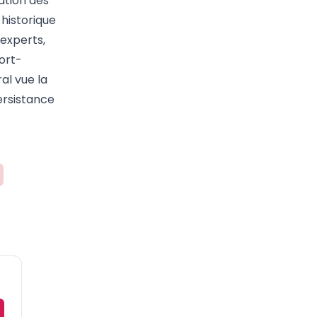
ation des
 historique
experts,
ort-
al vue la
ersistance