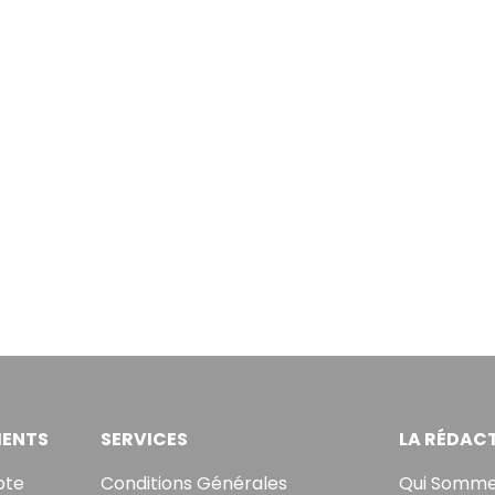
ENTS
SERVICES
LA RÉDAC
pte
Conditions Générales
Qui Somme