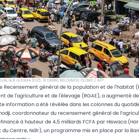
ndé, le 8 octobre 2025. © DANIEL BELOUMOU OLOMO / AFP
u 4e Recensement général de la population et de l'habitat
 de l'agriculture et de l'élevage (RGAE), a augmenté de 
tte information a été révélée dans les colonnes du quotidi
ji, coordonnateur du recensement général de l’agricul
cofinancé à hauteur de 4,5 milliards FCFA par Hiswaca (Ha
 et du Centre, Ndlr), un programme mis en place par la Ba