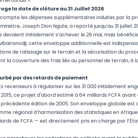
amerounais ».
ge la date de clôture au 31 Juillet 2026
 compte les dépenses supplémentaires induites par la pr
er ministre, Joseph Dion Ngute, a reporté jusqu’au 31 juillet 2
s devaient initialement s’achever le 29 mai, mais bénéficie
 Mbairanodji, cette enveloppe additionnelle est indispens
ons de ratissage sur le terrain et la sécurisation du proce
a couverture des frais liés au personnel de terrain, à la
urbé par des retards de paiement
s recenseurs à régulariser sur les 31 000 initialement enga
s 2015, ce projet d'abord estimé à 64 milliards FCFA avant 
la précédente édition de 2005. Son enveloppe globale est
amme régional d’harmonisation des statistiques en Afriqu
lliards de FCFA — est directement pris en charge par l’Éta