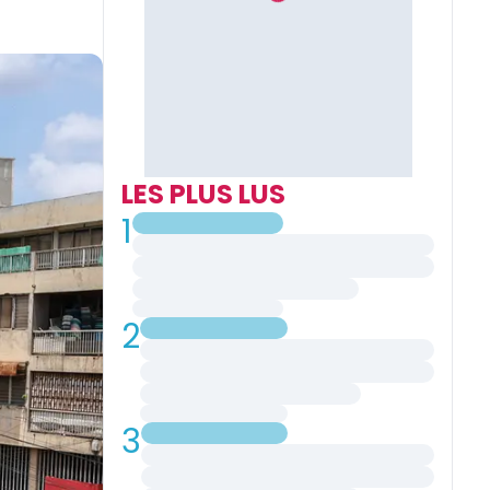
LES PLUS LUS
1
2
3